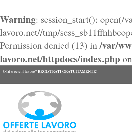
Warning
: session_start(): open(/
lavoro.net//tmp/sess_sb11ffhhbeo
/var/ww
Permission denied (13) in
lavoro.net/httpdocs/index.php
on
REGISTRATI GRATUITAMENTE
Offri o cerchi lavoro?
!