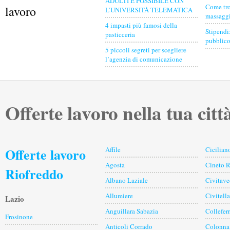
ADULTI È POSSIBILE CON
Come tro
lavoro
L’UNIVERSITÀ TELEMATICA
massaggia
4 impasti più famosi della
Stipendi
pasticceria
pubblico
5 piccoli segreti per scegliere
l’agenzia di comunicazione
Offerte lavoro nella tua citt
Offerte lavoro
Affile
Cicilian
Agosta
Cineto 
Riofreddo
Albano Laziale
Civitave
Allumiere
Civitell
Lazio
Anguillara Sabazia
Collefer
Frosinone
Anticoli Corrado
Colonna