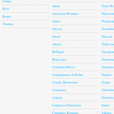
Latina
Anzio
Fiano R
Rieti
Arcinazzo Romano
Filaccia
Roma
Ardea
Fiumici
Viterbo
Ariccia
Formell
Arsoli
Frascati
Artena
Gallican
Bellegra
Gavigna
Bracciano
Genazza
Camerata Nuova
Genzano
Campagnano di Roma
Gerano
Canale Monterano
Gorga
Canterano
Grottafer
Capena
Guidoni
Capranica Prenestina
Ienne
Carpineto Romano
Labico