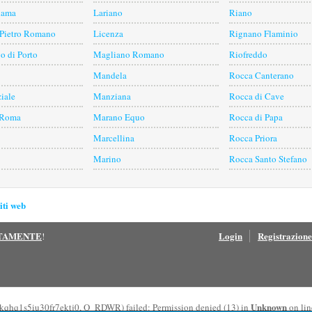
dama
Lariano
Riano
 Pietro Romano
Licenza
Rignano Flaminio
o di Porto
Magliano Romano
Riofreddo
Mandela
Rocca Canterano
iale
Manziana
Rocca di Cave
 Roma
Marano Equo
Rocca di Papa
Marcellina
Rocca Priora
Marino
Rocca Santo Stefano
iti web
ITAMENTE
Login
Registrazione
!
Unknown
kqhq1s5iu30fr7ektj0, O_RDWR) failed: Permission denied (13) in
on li