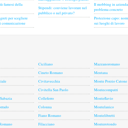
iù famosi della
Il mobbing in azienda
Stipendi: conviene lavorare nel
problema concreto
pubblico o nel privato?
egreti per scegliere
Protezione capo: norm
di comunicazione
sui luoghi di lavoro
Ciciliano
Mazzanoromano
Cineto Romano
Mentana
iale
Civitavecchia
Monte Porzio Catone
Civitella San Paolo
Montecompatri
 Sabazia
Colleferro
Monteflavio
orrado
Colonna
Montelanico
Fiano Romano
Montelibretti
 Romano
Filacciano
Monterotondo