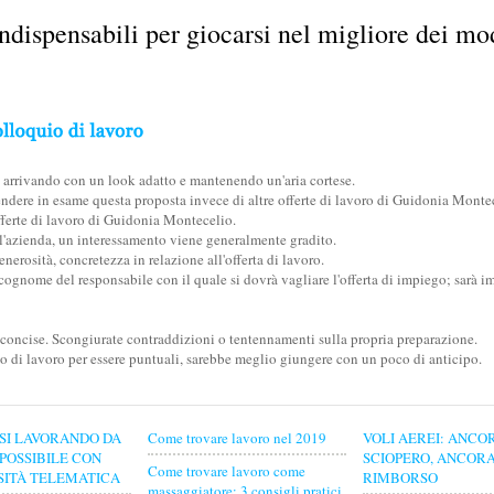
ispensabili per giocarsi nel migliore dei modi
, arrivando con un look adatto e mantenendo un'aria cortese.
endere in esame questa proposta invece di altre offerte di lavoro di Guidonia Monte
offerte di lavoro di Guidonia Montecelio.
l'azienda, un interessamento viene generalmente gradito.
nerosità, concretezza in relazione all'offerta di lavoro.
cognome del responsabile con il quale si dovrà vagliare l'offerta di impiego; sarà im
concise. Scongiurate contraddizioni o tentennamenti sulla propria preparazione.
uio di lavoro per essere puntuali, sarebbe meglio giungere con un poco di anticipo.
SI LAVORANDO DA
Come trovare lavoro nel 2019
VOLI AEREI: ANCO
 POSSIBILE CON
SCIOPERO, ANCOR
Come trovare lavoro come
SITÀ TELEMATICA
RIMBORSO
massaggiatore: 3 consigli pratici