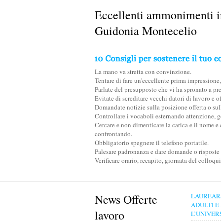
Eccellenti ammonimenti ind
Guidonia Montecelio
La mano va stretta con convinzione.
Tentare di fare un'eccellente prima impressione
Parlate del presupposto che vi ha spronato a pr
Evitate di screditare vecchi datori di lavoro e 
Domandate notizie sulla posizione offerta o sul
Controllare i vocaboli esternando attenzione, ge
Cercare e non dimenticare la carica e il nome e 
confrontando.
Obbligatorio spegnere il telefono portatile.
Palesare padronanza e dare domande o risposte 
Verificare orario, recapito, giornata del colloq
News Offerte
LAUREAR
ADULTI È
lavoro
L’UNIVER