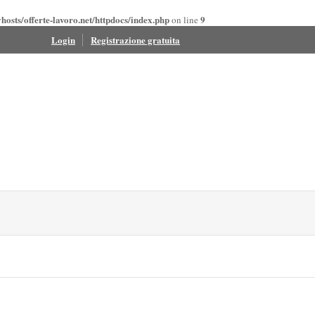
osts/offerte-lavoro.net/httpdocs/index.php
9
on line
Login
Registrazione gratuita