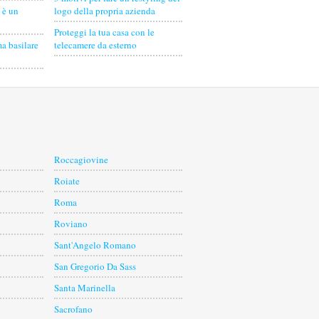
 è un
logo della propria azienda
Proteggi la tua casa con le
a basilare
telecamere da esterno
Roccagiovine
Roiate
Roma
Roviano
Sant'Angelo Romano
San Gregorio Da Sass
Santa Marinella
Sacrofano