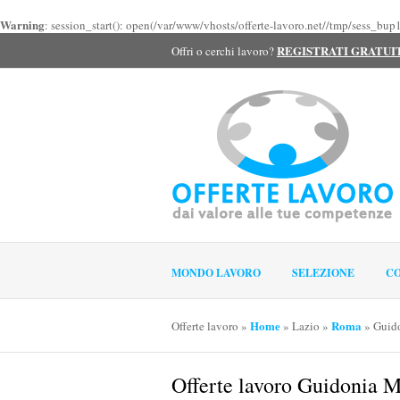
Warning
: session_start(): open(/var/www/vhosts/offerte-lavoro.net//tmp/sess_b
REGISTRATI GRATU
Offri o cerchi lavoro?
MONDO LAVORO
SELEZIONE
CO
Home
Roma
Offerte lavoro
»
»
Lazio
»
»
Guid
Offerte lavoro Guidonia M