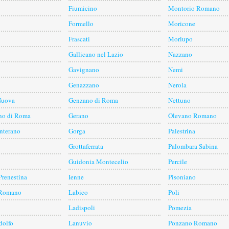
Fiumicino
Montorio Romano
Formello
Moricone
Frascati
Morlupo
Gallicano nel Lazio
Nazzano
Gavignano
Nemi
Genazzano
Nerola
Nuova
Genzano di Roma
Nettuno
o di Roma
Gerano
Olevano Romano
nterano
Gorga
Palestrina
Grottaferrata
Palombara Sabina
Guidonia Montecelio
Percile
Prenestina
Ienne
Pisoniano
 Romano
Labico
Poli
Ladispoli
Pomezia
dolfo
Lanuvio
Ponzano Romano