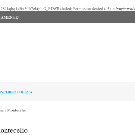
/var/www/vh
up1781kqhq1s5iu30fr7ektj0, O_RDWR) failed: Permission denied (13) in
ITAMENTE
!
NCORSO POLIZIA
onia Montecelio
ontecelio