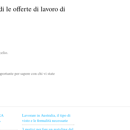
 le offerte di lavoro di
celio.
portante per sapere con chi vi state
RA
Lavorare in Australia, il tipo di
A
visto e le formalità necessarie
3 motivi per fare un restyling del