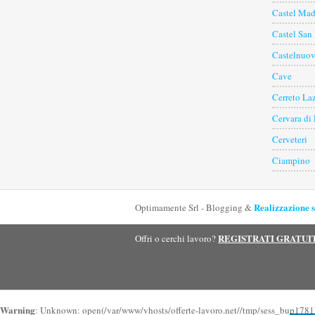
Castel Ma
Castel San
Castelnuov
Cave
Cerreto Laz
Cervara di
Cerveteri
Ciampino
Realizzazione s
Optimamente Srl - Blogging &
REGISTRATI GRATU
Offri o cerchi lavoro?
Warning
: Unknown: open(/var/www/vhosts/offerte-lavoro.net//tmp/sess_bup1781