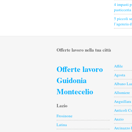
4 impasti p
pasticceria
5 piccoli s
l’agenzia 
Offerte lavoro nella tua città
Offerte lavoro
Affile
Agosta
Guidonia
Albano Laz
Montecelio
Allumiere
Anguillara
Lazio
Anticoli C
Frosinone
Anzio
Latina
Arcinazzo