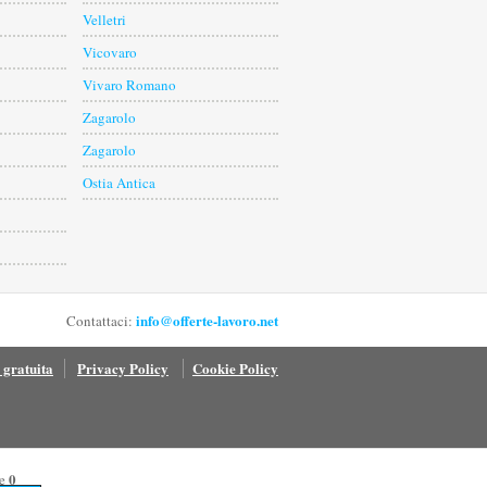
Velletri
Vicovaro
Vivaro Romano
Zagarolo
Zagarolo
Ostia Antica
info@offerte-lavoro.net
Contattaci:
 gratuita
Privacy Policy
Cookie Policy
0
ne