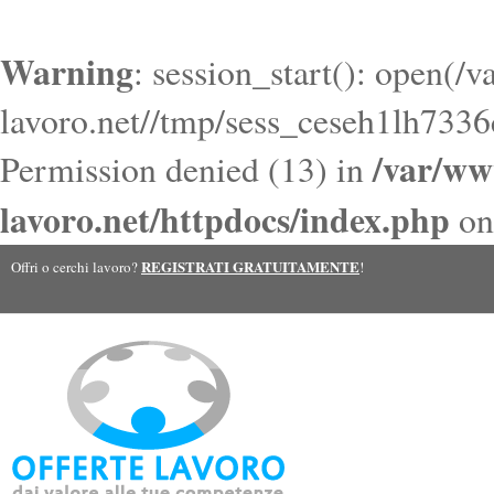
Warning
: session_start(): open(/
lavoro.net//tmp/sess_ceseh1lh73
/var/ww
Permission denied (13) in
lavoro.net/httpdocs/index.php
on
REGISTRATI GRATUITAMENTE
Offri o cerchi lavoro?
!