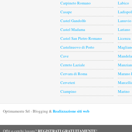
Carpineto Romano
Labico
Casape
Ladispol
Castel Gandolfo
Lanuvio
Castel Madama
Lariano
Castel San Pietro Romano
Licenza
Castelnuovo di Porto
Maglian
Cave
Mandela
Cerreto Laziale
Manzian
Cervara di Roma
Marano 
Cerveteri
Marcelli
Ciampino
Marino
Realizzazione siti web
Optimamente Srl - Blogging &
REGISTRATI GRATUITAMENTE
Offri o cerchi lavoro?
!