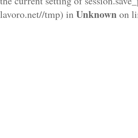
the current setting of session.save
Unknown
lavoro.net//tmp) in
on l