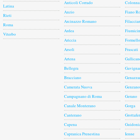
Anticoli Corrado
Colonna
Latina
Anzio
Fiano R
Rieti
Arcinazzo Romano
Filaccia
Roma
Ardea
Fiumici
Viterbo
Ariccia
Formell
Arsoli
Frascati
Artena
Gallican
Bellegra
Gavigna
Bracciano
Genazza
Camerata Nuova
Genzano
Campagnano di Roma
Gerano
Canale Monterano
Gorga
Canterano
Grottafer
Capena
Guidoni
Capranica Prenestina
Ienne