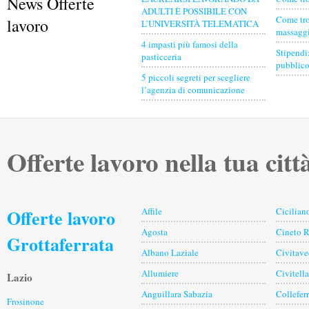
News Offerte
ADULTI È POSSIBILE CON
Come tro
lavoro
L’UNIVERSITÀ TELEMATICA
massaggia
4 impasti più famosi della
Stipendi
pasticceria
pubblico
5 piccoli segreti per scegliere
l’agenzia di comunicazione
Offerte lavoro nella tua citt
Offerte lavoro
Affile
Cicilian
Agosta
Cineto 
Grottaferrata
Albano Laziale
Civitave
Allumiere
Civitell
Lazio
Anguillara Sabazia
Collefer
Frosinone