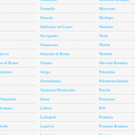
Formello
Moricone
Frascati
Morlupo
Gallicano nel Lazio
Nazzano
Gavignano
Nemi
Genazzano
Nerola
Nuova
Genzano di Roma
Nettuno
o di Roma
Gerano
Olevano Romano
nterano
Gorga
Palestrina
Grottaferrata
Palombara Sabina
Guidonia Montecelio
Percile
Prenestina
Ienne
Pisoniano
 Romano
Labico
Poli
Ladispoli
Pomezia
dolfo
Lanuvio
Ponzano Romano