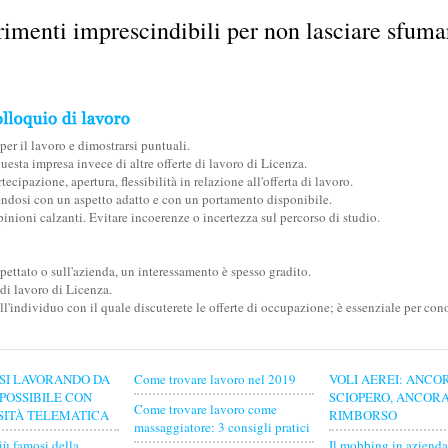
rimenti imprescindibili per non lasciare sfumar
er il lavoro e dimostrarsi puntuali.
questa impresa invece di altre offerte di lavoro di Licenza.
cipazione, apertura, flessibilità in relazione all'offerta di lavoro.
ndosi con un aspetto adatto e con un portamento disponibile.
inioni calzanti. Evitare incoerenze o incertezza sul percorso di studio.
ettato o sull'azienda, un interessamento è spesso gradito.
 di lavoro di Licenza.
ll'individuo con il quale discuterete le offerte di occupazione; è essenziale per cono
SI LAVORANDO DA
Come trovare lavoro nel 2019
VOLI AEREI: ANCO
 POSSIBILE CON
SCIOPERO, ANCOR
Come trovare lavoro come
SITÀ TELEMATICA
RIMBORSO
massaggiatore: 3 consigli pratici
iù famosi della
Il mobbing in azienda