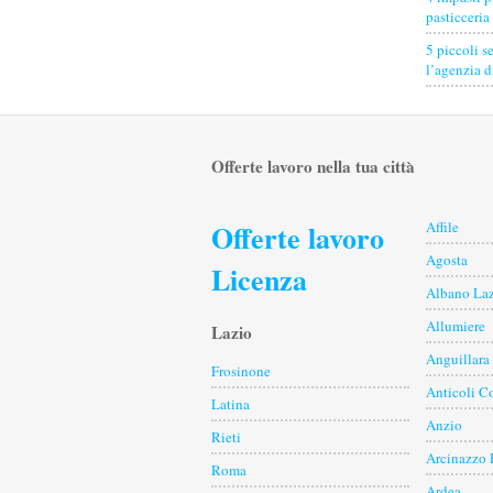
pasticceria
5 piccoli s
l’agenzia 
Offerte lavoro nella tua città
Offerte lavoro
Affile
Agosta
Licenza
Albano Laz
Allumiere
Lazio
Anguillara
Frosinone
Anticoli C
Latina
Anzio
Rieti
Arcinazzo
Roma
Ardea