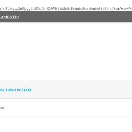
/var/www/vh
uea4sf1uivgqt2n0jrgg3hf85, O_RDWR) failed: Permission denied (13) in
ITAMENTE
!
NCORSO POLIZIA
nza