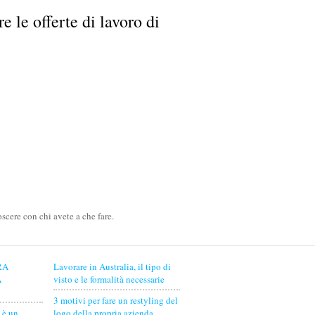
e le offerte di lavoro di
scere con chi avete a che fare.
RA
Lavorare in Australia, il tipo di
A
visto e le formalità necessarie
3 motivi per fare un restyling del
 è un
logo della propria azienda