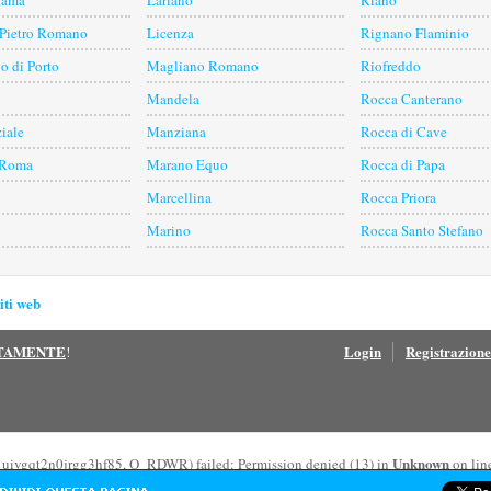
dama
Lariano
Riano
 Pietro Romano
Licenza
Rignano Flaminio
o di Porto
Magliano Romano
Riofreddo
Mandela
Rocca Canterano
iale
Manziana
Rocca di Cave
 Roma
Marano Equo
Rocca di Papa
Marcellina
Rocca Priora
Marino
Rocca Santo Stefano
iti web
ITAMENTE
Login
Registrazione
!
Unknown
1uivgqt2n0jrgg3hf85, O_RDWR) failed: Permission denied (13) in
on lin