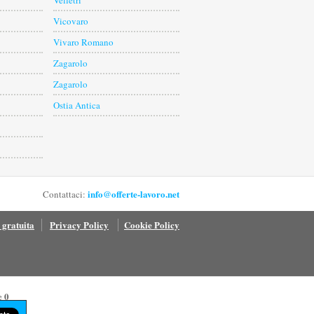
Velletri
Vicovaro
Vivaro Romano
Zagarolo
Zagarolo
Ostia Antica
info@offerte-lavoro.net
Contattaci:
 gratuita
Privacy Policy
Cookie Policy
0
e