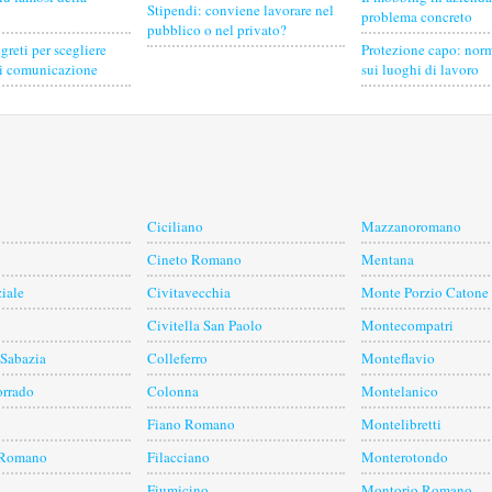
Stipendi: conviene lavorare nel
problema concreto
pubblico o nel privato?
egreti per scegliere
Protezione capo: norm
di comunicazione
sui luoghi di lavoro
Ciciliano
Mazzanoromano
Cineto Romano
Mentana
iale
Civitavecchia
Monte Porzio Catone
Civitella San Paolo
Montecompatri
 Sabazia
Colleferro
Monteflavio
orrado
Colonna
Montelanico
Fiano Romano
Montelibretti
 Romano
Filacciano
Monterotondo
Fiumicino
Montorio Romano