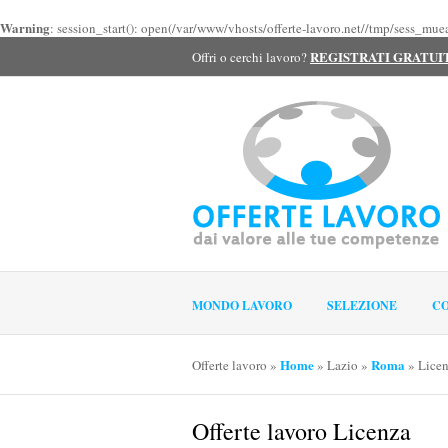
Warning
: session_start(): open(/var/www/vhosts/offerte-lavoro.net//tmp/sess_m
REGISTRATI GRATU
Offri o cerchi lavoro?
MONDO LAVORO
SELEZIONE
CO
Home
Roma
Offerte lavoro
»
»
Lazio
»
»
Lice
Offerte lavoro Licenza