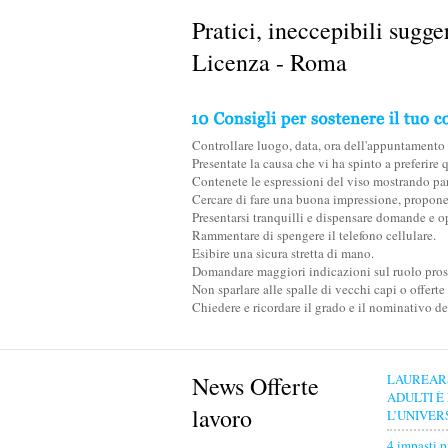
Pratici, ineccepibili sugge
Licenza - Roma
Controllare luogo, data, ora dell'appuntamento p
Presentate la causa che vi ha spinto a preferire 
Contenete le espressioni del viso mostrando parte
Cercare di fare una buona impressione, propone
Presentarsi tranquilli e dispensare domande e op
Rammentare di spengere il telefono cellulare.
Esibire una sicura stretta di mano.
Domandare maggiori indicazioni sul ruolo prosp
Non sparlare alle spalle di vecchi capi o offerte
Chiedere e ricordare il grado e il nominativo de
News Offerte
LAUREAR
ADULTI È
lavoro
L’UNIVER
4 impasti p