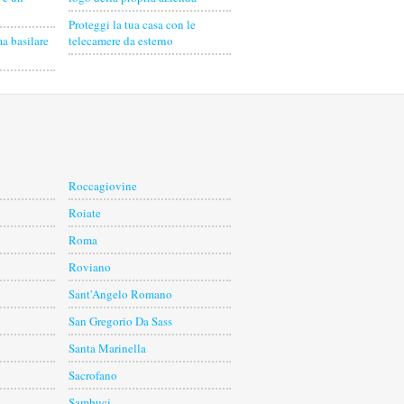
Proteggi la tua casa con le
a basilare
telecamere da esterno
Roccagiovine
Roiate
Roma
Roviano
Sant'Angelo Romano
San Gregorio Da Sass
Santa Marinella
Sacrofano
Sambuci