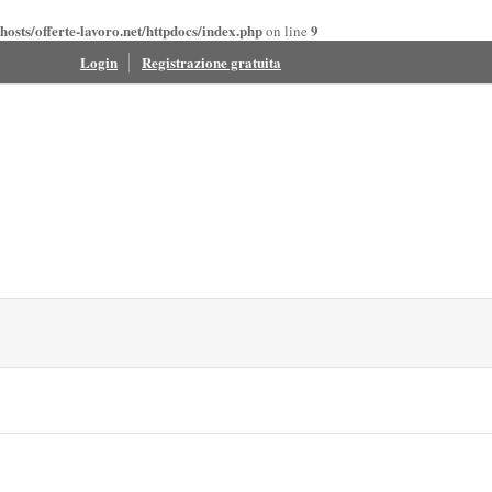
osts/offerte-lavoro.net/httpdocs/index.php
9
on line
Login
Registrazione gratuita