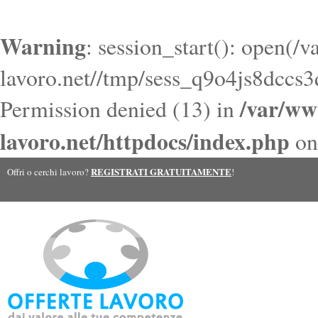
Warning
: session_start(): open(/
lavoro.net//tmp/sess_q9o4js8dccs
/var/ww
Permission denied (13) in
lavoro.net/httpdocs/index.php
on
REGISTRATI GRATUITAMENTE
Offri o cerchi lavoro?
!