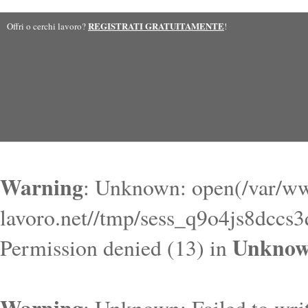
REGISTRATI GRATUITAMENTE
Offri o cerchi lavoro?
!
Warning
: Unknown: open(/var/ww
lavoro.net//tmp/sess_q9o4js8dccs
Unkno
Permission denied (13) in