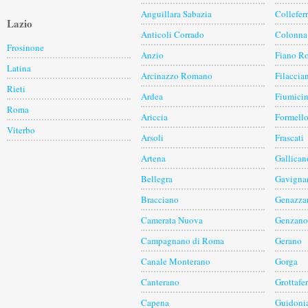
Anguillara Sabazia
Collefer
Lazio
Anticoli Corrado
Colonna
Frosinone
Anzio
Fiano R
Latina
Arcinazzo Romano
Filaccia
Rieti
Ardea
Fiumici
Roma
Ariccia
Formell
Viterbo
Arsoli
Frascati
Artena
Gallican
Bellegra
Gavigna
Bracciano
Genazza
Camerata Nuova
Genzano
Campagnano di Roma
Gerano
Canale Monterano
Gorga
Canterano
Grottafer
Capena
Guidoni