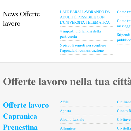
News Offerte
LAUREARSI LAVORANDO DA
Come tro
ADULTI È POSSIBILE CON
Come tro
lavoro
L’UNIVERSITÀ TELEMATICA
massaggia
4 impasti più famosi della
Stipendi
pasticceria
pubblico
5 piccoli segreti per scegliere
l’agenzia di comunicazione
Offerte lavoro nella tua citt
Offerte lavoro
Affile
Cicilian
Agosta
Cineto 
Capranica
Albano Laziale
Civitave
Prenestina
Allumiere
Civitell