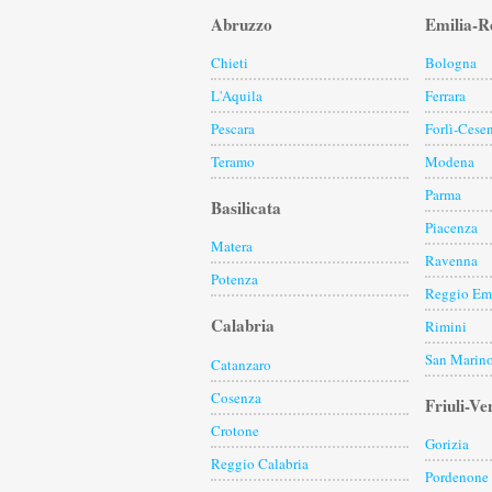
Abruzzo
Emilia-
Chieti
Bologna
L'Aquila
Ferrara
Pescara
Forlì-Cese
Teramo
Modena
Parma
Basilicata
Piacenza
Matera
Ravenna
Potenza
Reggio Emi
Calabria
Rimini
San Marin
Catanzaro
Cosenza
Friuli-Ve
Crotone
Gorizia
Reggio Calabria
Pordenone