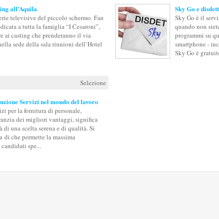
ting all’Aquila
Sky Go e disdet
erie televisive del piccolo schermo. Fan
Sky Go è il serv
edicata a tutta la famiglia “I Cesaroni”,
quando non siete
e ai casting che prenderanno il via
programmi su qua
lla sede della sala riunioni dell’Hotel
smartphone - inc
Sky Go è gratuito
Selezione
luzione Servizi nel mondo del lavoro
zi per la fornitura di personale,
aranzia dei migliori vantaggi, significa
à di una scelta serena e di qualità. Si
zia di che permette la massima
i candidati spe...