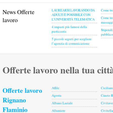
News Offerte
LAUREARSI LAVORANDO DA
Come tro
ADULTI È POSSIBILE CON
Come tro
lavoro
L’UNIVERSITÀ TELEMATICA
massaggia
4 impasti più famosi della
Stipendi
pasticceria
pubblico
5 piccoli segreti per scegliere
l’agenzia di comunicazione
Offerte lavoro nella tua citt
Offerte lavoro
Affile
Cicilian
Agosta
Cineto 
Rignano
Albano Laziale
Civitave
Flaminio
Allumiere
Civitell