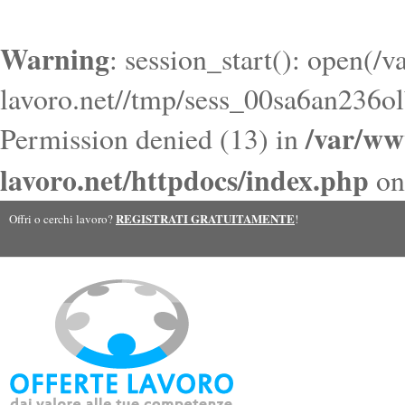
Warning
: session_start(): open(/
lavoro.net//tmp/sess_00sa6an236o
/var/ww
Permission denied (13) in
lavoro.net/httpdocs/index.php
on
REGISTRATI GRATUITAMENTE
Offri o cerchi lavoro?
!