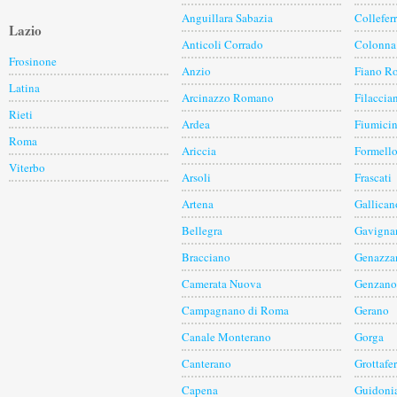
Anguillara Sabazia
Collefer
Lazio
Anticoli Corrado
Colonna
Frosinone
Anzio
Fiano R
Latina
Arcinazzo Romano
Filaccia
Rieti
Ardea
Fiumici
Roma
Ariccia
Formell
Viterbo
Arsoli
Frascati
Artena
Gallican
Bellegra
Gavigna
Bracciano
Genazza
Camerata Nuova
Genzano
Campagnano di Roma
Gerano
Canale Monterano
Gorga
Canterano
Grottafer
Capena
Guidoni