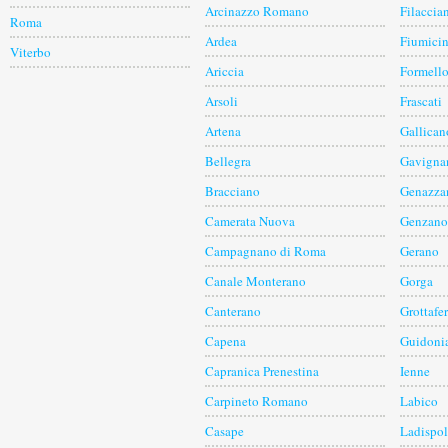
Arcinazzo Romano
Filaccia
Roma
Ardea
Fiumici
Viterbo
Ariccia
Formell
Arsoli
Frascati
Artena
Gallican
Bellegra
Gavigna
Bracciano
Genazza
Camerata Nuova
Genzano
Campagnano di Roma
Gerano
Canale Monterano
Gorga
Canterano
Grottafer
Capena
Guidoni
Capranica Prenestina
Ienne
Carpineto Romano
Labico
Casape
Ladispol