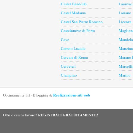
Castel Gandolfo
Lanuvio
Castel Madama
Lariano
Castel San Pietro Romano
Licenza
Castelnuovo di Porto
Maglian
Cave
Mandela
Cerreto Laziale
Manzian
Cervara di Roma
Marano 
Cerveteri
Marcelli
Ciampino
Marino
Realizzazione siti web
Optimamente Srl - Blogging &
REGISTRATI GRATUITAMENTE
Offri o cerchi lavoro?
!