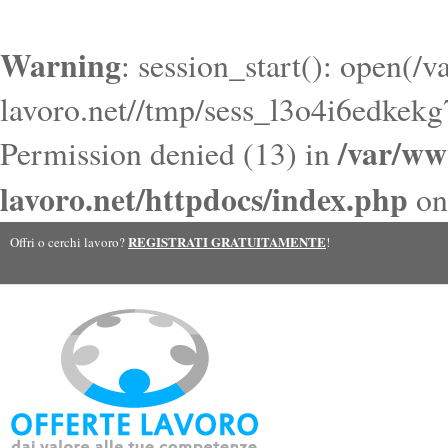
Warning
: session_start(): open(/
lavoro.net//tmp/sess_l3o4i6edke
/var/ww
Permission denied (13) in
lavoro.net/httpdocs/index.php
on
REGISTRATI GRATUITAMENTE
Offri o cerchi lavoro?
!