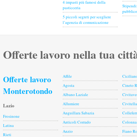
4 impasti più famosi della
Stipendi
pasticceria
pubblico
5 piccoli segreti per scegliere
l’agenzia di comunicazione
Offerte lavoro nella tua citt
Offerte lavoro
Affile
Cicilian
Agosta
Cineto 
Monterotondo
Albano Laziale
Civitave
Allumiere
Civitell
Lazio
Anguillara Sabazia
Collefer
Frosinone
Anticoli Corrado
Colonna
Latina
Anzio
Fiano R
Rieti