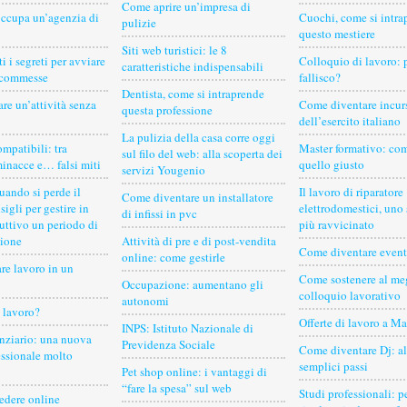
Come aprire un’impresa di
occupa un’agenzia di
Cuochi, come si intra
pulizie
questo mestiere
Siti web turistici: le 8
i i segreti per avviare
Colloquio di lavoro: 
caratteristiche indispensabili
scommesse
fallisco?
Dentista, come si intraprende
re un’attività senza
Come diventare incur
questa professione
dell’esercito italiano
La pulizia della casa corre oggi
mpatibili: tra
Master formativo: com
sul filo del web: alla scoperta dei
minacce e… falsi miti
quello giusto
servizi Yougenio
uando si perde il
Il lavoro di riparatore
Come diventare un installatore
sigli per gestire in
elettrodomestici, uno
di infissi in pvc
uttivo un periodo di
più ravvicinato
ione
Attività di pre e di post-vendita
Come diventare event
online: come gestirle
re lavoro in un
Come sostenere al me
Occupazione: aumentano gli
colloquio lavorativo
autonomi
e lavoro?
Offerte di lavoro a Ma
INPS: Istituto Nazionale di
anziario: una nuova
Previdenza Sociale
Come diventare Dj: a
essionale molto
semplici passi
Pet shop online: i vantaggi di
“fare la spesa” sul web
Studi professionali: p
edere online