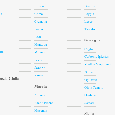
Brescia
Brindisi
na
Como
Foggia
Cremona
Lecce
Lecco
Taranto
Lodi
Sardegna
Mantova
Cagliari
lia
Milano
Carbonia Iglesias
Pavia
Medio Campidano
o
Sondrio
Nuoro
Varese
nezia Giulia
Ogliastra
Marche
Olbia-Tempio
Ancona
Oristano
Ascoli Piceno
Sassari
Macerata
Sicilia