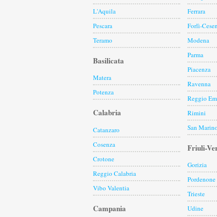
L'Aquila
Ferrara
Pescara
Forlì-Cese
Teramo
Modena
Parma
Basilicata
Piacenza
Matera
Ravenna
Potenza
Reggio Emi
Calabria
Rimini
San Marin
Catanzaro
Cosenza
Friuli-Ve
Crotone
Gorizia
Reggio Calabria
Pordenone
Vibo Valentia
Trieste
Campania
Udine