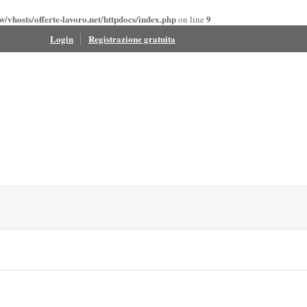
/vhosts/offerte-lavoro.net/httpdocs/index.php
9
on line
Login
Registrazione gratuita