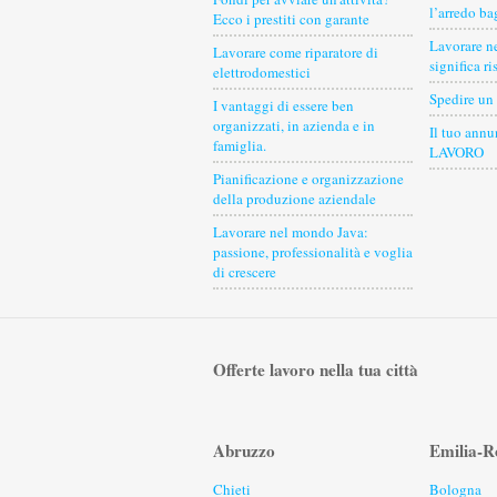
l’arredo b
Ecco i prestiti con garante
Lavorare ne
Lavorare come riparatore di
significa ri
elettrodomestici
Spedire un
I vantaggi di essere ben
organizzati, in azienda e in
Il tuo an
famiglia.
LAVORO
Pianificazione e organizzazione
della produzione aziendale
Lavorare nel mondo Java:
passione, professionalità e voglia
di crescere
Offerte lavoro nella tua città
Abruzzo
Emilia-
Chieti
Bologna