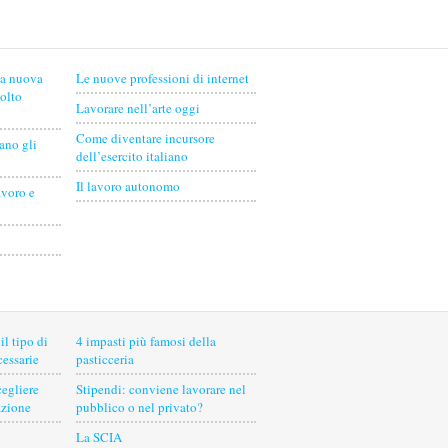
na nuova
Le nuove professioni di internet
molto
Lavorare nell’arte oggi
Come diventare incursore
ano gli
dell’esercito italiano
Il lavoro autonomo
avoro e
il tipo di
4 impasti più famosi della
cessarie
pasticceria
cegliere
Stipendi: conviene lavorare nel
azione
pubblico o nel privato?
La SCIA