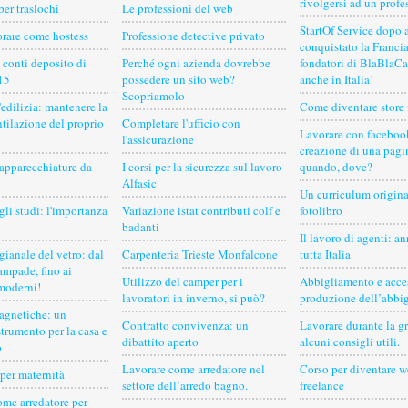
rivolgersi ad un profe
per traslochi
Le professioni del web
StartOf Service dopo 
orare come hostess
Professione detective privato
conquistato la Francia
i conti deposito di
Perché ogni azienda dovrebbe
fondatori di BlaBlaCa
15
possedere un sito web?
anche in Italia!
Scopriamolo
'edilizia: mantenere la
Come diventare store
ntilazione del proprio
Completare l'ufficio con
Lavorare con faceboo
l'assicurazione
creazione di una pagi
 apparecchiature da
I corsi per la sicurezza sul lavoro
quando, dove?
Alfasic
Un curriculum origina
gli studi: l'importanza
Variazione istat contributi colf e
fotolibro
badanti
Il lavoro di agenti: a
gianale del vetro: dal
Carpenteria Trieste Monfalcone
tutta Italia
lampade, fino ai
Utilizzo del camper per i
Abbigliamento e acces
moderni!
lavoratori in inverno, si può?
produzione dell’abbi
gnetiche: un
Contratto convivenza: un
Lavorare durante la g
strumento per la casa e
dibattito aperto
alcuni consigli utili.
o
Lavorare come arredatore nel
Corso per diventare w
per maternità
settore dell’arredo bagno.
freelance
ome arredatore per