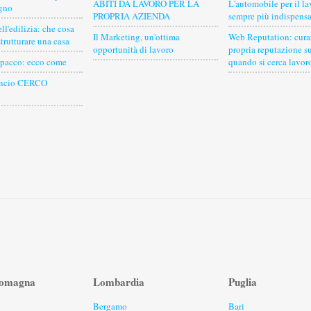
ABITI DA LAVORO PER LA
L'automobile per il la
agno
PROPRIA AZIENDA
sempre più indispensa
ll'edilizia: che cosa
Il Marketing, un'ottima
Web Reputation: curar
strutturare una casa
opportunità di lavoro
propria reputazione s
 pacco: ecco come
quando si cerca lavor
nuncio CERCO
Romagna
Lombardia
Puglia
Bergamo
Bari