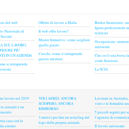
oni del web
Offerte di lavoro a Malta
Broker finanziario: u
figura professionale 
uto Nazionale di
Il web offre lavoro?
richiesta
 Sociale
Master formativo: come scegliere
Occupazione: aument
A SUL LAVORO,
quello giusto
autonomi
FIGURE PIU'
Cuochi, come si intraprende
TI IN UN'AZIENDA
Che cos’è una borsa l
questo mestiere
come funziona
ome si intraprende
fessione
La SCIA
re lavoro nel 2019
VOLI AEREI: ANCORA
Lavorare in Australia, 
SCIOPERO, ANCORA
visto e le formalità ne
 in azienda è un
RIMBORSO
oncreto
5 piccoli segreti per s
3 motivi per fare un restyling del
l’agenzia di comunic
 tua casa con le
logo della propria azienda
da esterno
Il lavoro autonomo