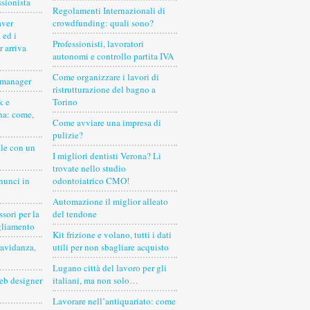
ssionista
Regolamenti Internazionali di
aver
crowdfunding: quali sono?
 ed i
Professionisti, lavoratori
r arriva
autonomi e controllo partita IVA
Come organizzare i lavori di
 manager
ristrutturazione del bagno a
k e
Torino
na: come,
Come avviare una impresa di
pulizie?
le con un
I migliori dentisti Verona? Li
trovate nello studio
nnunci in
odontoiatrico CMO!
Automazione il miglior alleato
sori per la
del tendone
gliamento
Kit frizione e volano, tutti i dati
ravidanza,
utili per non sbagliare acquisto
Lugano città del lavoro per gli
eb designer
italiani, ma non solo…
Lavorare nell’antiquariato: come