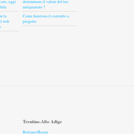
voro, oggi
determinare il valore del tuo
bile
antiquariato ?
e la
Come funziona il contratto a
ul web
progetto
o
Trentino-Alto Adige
Bolzano/Bozen