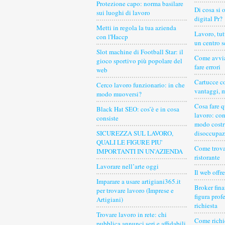
Protezione capo: norma basilare
Di cosa si 
sui luoghi di lavoro
digital Pr?
Metti in regola la tua azienda
Lavoro, tutt
con l'Haccp
un centro 
Slot machine di Football Star: il
Come avvia
gioco sportivo più popolare del
fare errori
web
Cartucce co
Cerco lavoro funzionario: in che
vantaggi, 
modo muoversi?
Cosa fare q
Black Hat SEO: cos’è e in cosa
lavoro: con
consiste
modo costr
SICUREZZA SUL LAVORO,
disoccupaz
QUALI LE FIGURE PIU'
Come trova
IMPORTANTI IN UN'AZIENDA
ristorante
Lavorare nell’arte oggi
Il web offr
Imparare a usare artigiani365.it
Broker fin
per trovare lavoro (Imprese e
figura prof
Artigiani)
richiesta
Trovare lavoro in rete: chi
Come richi
pubblica annunci seri e affidabili