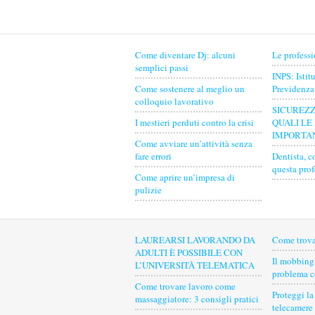
Come diventare Dj: alcuni
Le professi
semplici passi
INPS: Istit
Come sostenere al meglio un
Previdenza
colloquio lavorativo
SICUREZZ
I mestieri perduti contro la crisi
QUALI LE 
IMPORTAN
Come avviare un’attività senza
fare errori
Dentista, c
questa pro
Come aprire un’impresa di
pulizie
LAUREARSI LAVORANDO DA
Come trova
ADULTI È POSSIBILE CON
Il mobbing
L’UNIVERSITÀ TELEMATICA
problema c
Come trovare lavoro come
Proteggi la
massaggiatore: 3 consigli pratici
telecamere 