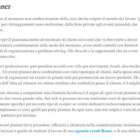
nner
he al momento non sembra risentire della crisi che ha colpito il mondo del lavoro. 
 per i festeggiamenti sono moltissime, dalle feste private agli eventi aziendali che
e.
per il panorama molto diversificato di clienti ed eventi che vi ritroverete a dover
ggiornarsi continuamente sulle mode del momento, avere molti contatti con fornitori
cità di organizzazione e problem solving. Gli sbocchi e le opportunità che un event
parecchie.
 professionista, può prendere accordi con ville per ricevimenti, locali, discoteche
ri. Un event planner deve confrontarsi con varie tipologie di clienti, dalla sposa ans
gno di organizzare un evento in grande stile per promuovere un nuovo prodotto. Di c
dall’altra ed ottenere un ottimo risultato che soddisfi in pieno il cliente, è il miglio
ore, riuscire a conquistare una clientela facoltosa è il sogno di ogni event planner
nto davveroin grande stile. Sul web si possono trovare tantissimi corsi di specializz
rmente specifici per un certo tipo di evento: se volete dedicarvi esclusivamente ai m
mpleanno ci sono quelli per party planner. In ogni caso, una rete ampia e varia di co
 partenza per iniziare.
vent planner deve possedere: efficacia e chiarezza nella comunicazione, resistenza al
agenzia eventi Roma
i iniziare è quello di studiare il lavoro di una
, o di una delle 