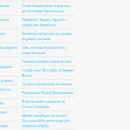
prende
Come intraprendere il percorso
per diventare Onicotecnica
perché
Pubblicità Tramite Oggetto: i
gadget più apprezzati
sore
Sicurezza sul lavoro: la cassetta
di pronto soccorso
e scegliere
Che cos’è una borsa lavoro e
come funziona
I mestieri perduti contro la crisi
 sguardo
Cerchi casa? Rivolgiti al Gruppo
Rezza
 planner
Le nuove professioni di internet
glio un
Professione Visual Merchandiser
Il lavoro nelle ceramiche di
lta
Civita Castellana
lcuni
Quanto guadagna un notaio?
Ecco una delle professioni più
erché
redditizie d'Italia