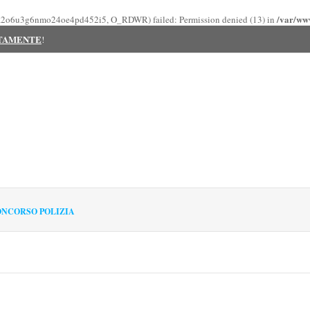
/var/www
_6h2a2o6u3g6nmo24oe4pd452i5, O_RDWR) failed: Permission denied (13) in
ITAMENTE
!
NCORSO POLIZIA