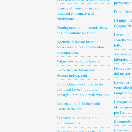
preventivi 
Firma elettronica avanzata:
Dubai: lav
funzioni e normativa di
riferimento
I 4 miglior
Giugno 20
Guadagnare con i mercati: forex,
opzioni binarie o azioni?
Lavori nell
corretta ve
Agenzia di lavoro interinale:
tetto
ecco i servizi per incrementare
l'occupazione
Assistenza
laboratorio
Volare low cost con Easyjet
Proseguire 
Come trovare lavoro online?
del master
Alcune indicazioni
Lavoro arti
L'importanza del biglietto da
vetro alle 
visita nel lavoro: qualche
lampadari 
consiglio per la sua realizzazione
Lavagne ma
Lavoro, come l’Italia vuole
utilissimo 
uscire dalla crisi
per l’uffici
Lavorare in un negozio di
Il congedo 
abbigliamento.
Lavorare c
Fondi per avviare un'attività?