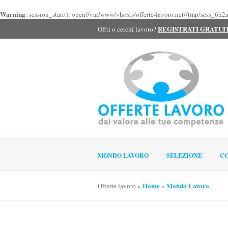
Warning
: session_start(): open(/var/www/vhosts/offerte-lavoro.net//tmp/sess
REGISTRATI GRATU
Offri o cerchi lavoro?
MONDO LAVORO
SELEZIONE
CO
Home
Mondo Lavoro
Offerte lavoro
»
»