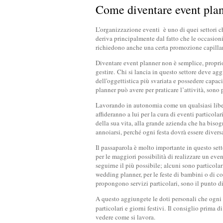
Come diventare event pla
L’organizzazione eventi è uno di quei settori c
deriva principalmente dal fatto che le occasioni
richiedono anche una certa promozione capillar
Diventare event planner non è semplice, proprio 
gestire. Chi si lancia in questo settore deve a
dell'oggettistica più svariata e possedere capa
planner può avere per praticare l’attività, sono 
Lavorando in autonomia come un qualsiasi libero
affideranno a lui per la cura di eventi particola
della sua vita, alla grande azienda che ha biso
annoiarsi, perché ogni festa dovrà essere diversa 
Il passaparola è molto importante in questo sett
per le maggiori possibilità di realizzare un eve
seguirne il più possibile; alcuni sono particola
wedding planner, per le feste di bambini o di co
propongono servizi particolari, sono il punto di
A questo aggiungete le doti personali che ogni e
particolari e giorni festivi. Il consiglio prima d
vedere come si lavora.