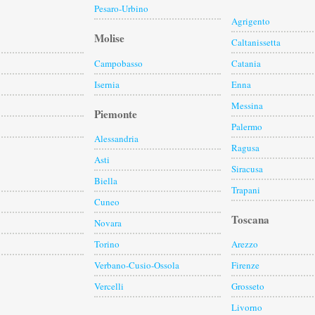
Pesaro-Urbino
Agrigento
Molise
Caltanissetta
Campobasso
Catania
Isernia
Enna
Messina
Piemonte
Palermo
Alessandria
Ragusa
Asti
Siracusa
Biella
Trapani
Cuneo
Toscana
Novara
Torino
Arezzo
Verbano-Cusio-Ossola
Firenze
Vercelli
Grosseto
Livorno