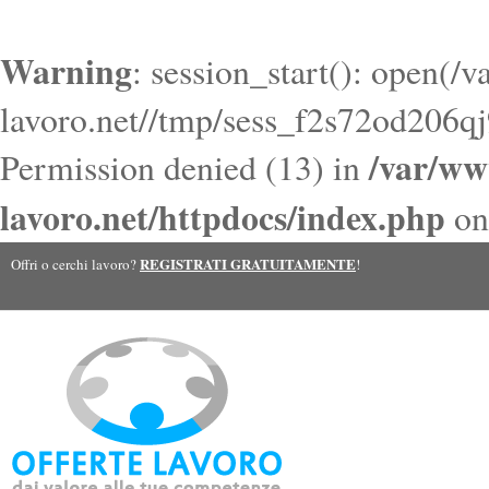
Warning
: session_start(): open(/
lavoro.net//tmp/sess_f2s72od206
/var/ww
Permission denied (13) in
lavoro.net/httpdocs/index.php
on
REGISTRATI GRATUITAMENTE
Offri o cerchi lavoro?
!