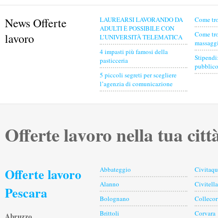
News Offerte
LAUREARSI LAVORANDO DA
Come tro
ADULTI È POSSIBILE CON
Come tro
lavoro
L’UNIVERSITÀ TELEMATICA
massaggia
4 impasti più famosi della
Stipendi
pasticceria
pubblico
5 piccoli segreti per scegliere
l’agenzia di comunicazione
Offerte lavoro nella tua citt
Offerte lavoro
Abbateggio
Civitaq
Alanno
Civitell
Pescara
Bolognano
Collecor
Brittoli
Corvara
Abruzzo