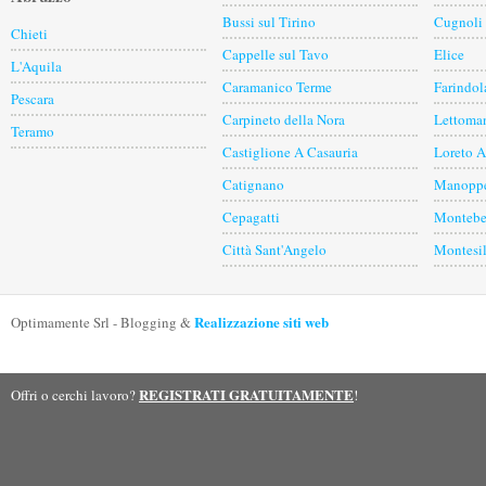
Bussi sul Tirino
Cugnoli
Chieti
Cappelle sul Tavo
Elice
L'Aquila
Caramanico Terme
Farindol
Pescara
Carpineto della Nora
Lettoma
Teramo
Castiglione A Casauria
Loreto A
Catignano
Manoppe
Cepagatti
Montebel
Città Sant'Angelo
Montesi
Realizzazione siti web
Optimamente Srl - Blogging &
REGISTRATI GRATUITAMENTE
Offri o cerchi lavoro?
!