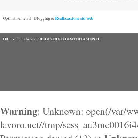
Realizzazione siti web
Optimamente Srl - Blogging &
REGISTRATI GRATUITAMENTE
Offri o cerchi lavoro?
!
Warning
: Unknown: open(/var/ww
lavoro.net//tmp/sess_au3me0016i