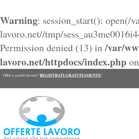
Warning
: session_start(): open(/
lavoro.net//tmp/sess_au3me0016i
/var/ww
Permission denied (13) in
lavoro.net/httpdocs/index.php
on
REGISTRATI GRATUITAMENTE
Offri o cerchi lavoro?
!