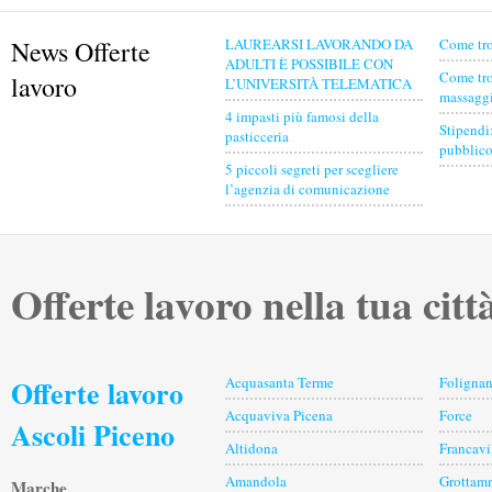
News Offerte
LAUREARSI LAVORANDO DA
Come tro
ADULTI È POSSIBILE CON
Come tro
lavoro
L’UNIVERSITÀ TELEMATICA
massaggia
4 impasti più famosi della
Stipendi
pasticceria
pubblico
5 piccoli segreti per scegliere
l’agenzia di comunicazione
Offerte lavoro nella tua citt
Offerte lavoro
Acquasanta Terme
Foligna
Acquaviva Picena
Force
Ascoli Piceno
Altidona
Francavi
Amandola
Grottam
Marche