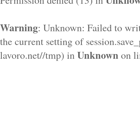
Unkno
Permission denied (13) in
Warning
: Unknown: Failed to write
the current setting of session.save
Unknown
lavoro.net//tmp) in
on l