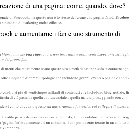
reazione di una pagina: come, quando, dove?
pagina fan di Facebo
sonale di Facebook, ma questo non è lo stesso del creare una
a strumento di marketing molto efficace.
book e aumentarne i fan è uno strumento di
e chiamata anche
Fan Page
, può essere impostata e usata come importante strategia
to dei propri fan.
di utenti che attivamente usano questo sito e metà di essi non solo si connette ogni
 oltre cinquanta differenti tipologie che includono gruppi, eventi o pagine e conta
blog
li
no condivisi più di venticinque miliardi di contenuti che includono
, notizie,
ascia di età passa da quella adolescenziale a quella matura primeggiando con chi ha
endervi conto di quanto questo
sia uno strumento fantastico cui collegare il vostro
 il profilo personale non è una cosa complicata, fondamentalmente può essere paragona
iva (pagina fan) ovviamente c’è un abisso tra il comportamento tenuto in un ambito o
tivi rapporti.