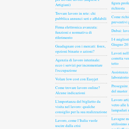
figura prof
Artigiani)
richiesta
Trovare lavoro in rete: chi
Come richi
pubblica annunci seri e affidabili
preventivi 
Firma elettronica avanzata:
Dubai: lav
funzioni e normativa di
riferimento
I 4 miglior
Giugno 20
Guadagnare con i mercati: forex,
opzioni binarie o azioni?
Lavori nell
corretta ve
Agenzia di lavoro interinale:
tetto
ecco i servizi per incrementare
l'occupazione
Assistenza
laboratorio
Volare low cost con Easyjet
Proseguire 
Come trovare lavoro online?
del master
Alcune indicazioni
Lavoro arti
L'importanza del biglietto da
vetro alle 
visita nel lavoro: qualche
lampadari 
consiglio per la sua realizzazione
Lavagne ma
Lavoro, come l’Italia vuole
utilissimo 
uscire dalla crisi