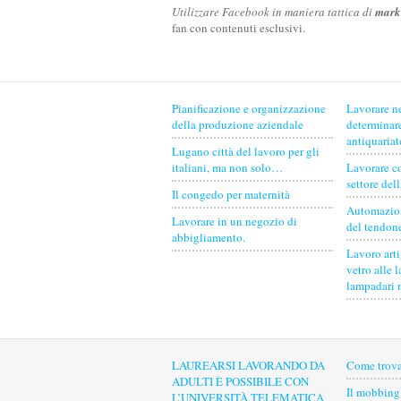
Utilizzare Facebook in maniera tattica di
mark
fan con contenuti esclusivi.
Pianificazione e organizzazione
Lavorare n
della produzione aziendale
determinare
antiquariat
Lugano città del lavoro per gli
italiani, ma non solo…
Lavorare c
settore del
Il congedo per maternità
Automazion
Lavorare in un negozio di
del tendon
abbigliamento.
Lavoro arti
vetro alle 
lampadari 
LAUREARSI LAVORANDO DA
Come trova
ADULTI È POSSIBILE CON
Il mobbing
L’UNIVERSITÀ TELEMATICA