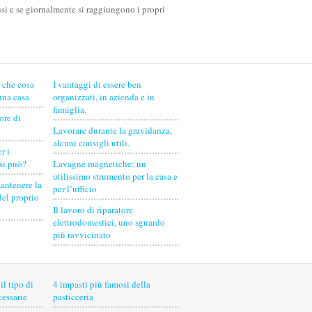
ssi e se giornalmente si raggiungono i propri
: che cosa
I vantaggi di essere ben
 una casa
organizzati, in azienda e in
famiglia.
ore di
Lavorare durante la gravidanza,
alcuni consigli utili.
r i
 si può?
Lavagne magnetiche: un
utilissimo strumento per la casa e
mantenere la
per l’ufficio
del proprio
Il lavoro di riparatore
elettrodomestici, uno sguardo
più ravvicinato
il tipo di
4 impasti più famosi della
cessarie
pasticceria