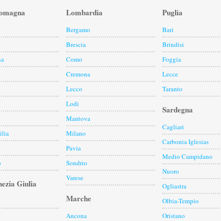
Romagna
Lombardia
Puglia
Bergamo
Bari
Brescia
Brindisi
na
Como
Foggia
Cremona
Lecce
Lecco
Taranto
Lodi
Sardegna
Mantova
Cagliari
lia
Milano
Carbonia Iglesias
Pavia
Medio Campidano
o
Sondrio
Nuoro
Varese
nezia Giulia
Ogliastra
Marche
Olbia-Tempio
Ancona
Oristano