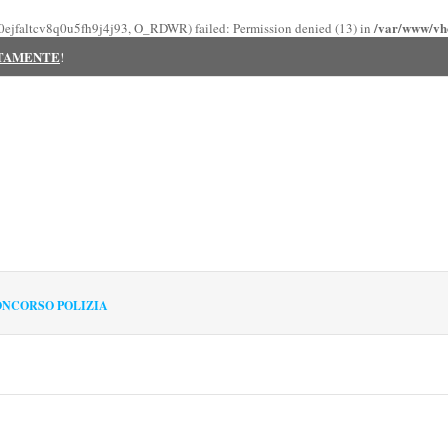
/var/www/vho
ot0ejfaltcv8q0u5fh9j4j93, O_RDWR) failed: Permission denied (13) in
ITAMENTE
!
NCORSO POLIZIA