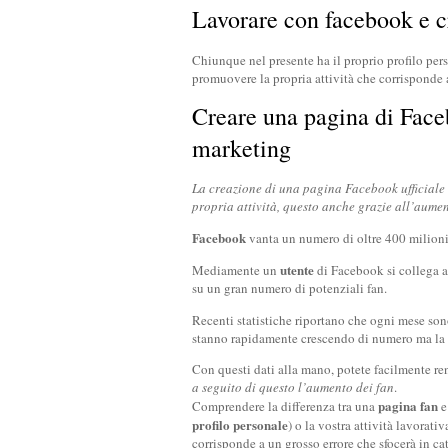
Lavorare con facebook e c
Chiunque nel presente ha il proprio profilo per
promuovere la propria attività che corrisponde 
Creare una pagina di Face
marketing
La creazione di una pagina Facebook ufficial
propria attività, questo anche grazie all’aumen
Facebook
vanta un numero di oltre 400 milioni 
utente
Mediamente un
di Facebook si collega a
su un gran numero di potenziali fan.
Recenti statistiche riportano che ogni mese so
stanno rapidamente crescendo di numero ma la f
Con questi dati alla mano, potete facilmente r
a seguito di questo l’aumento dei fan
.
pagina fan
Comprendere la differenza tra una
e
profilo personale
) o la vostra attività lavorat
corrisponde a un grosso errore che sfocerà in cat