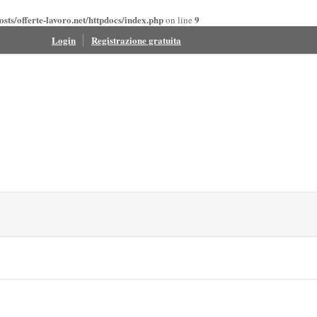
sts/offerte-lavoro.net/httpdocs/index.php
9
on line
Login
Registrazione gratuita