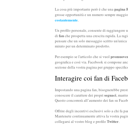
pagina 
La cosa più importante però è che una
grosse opportunità e un numero sempre maggiore
costantemente
.
Un profilo personale, consente di raggiungere un
fan
di
che prospetta una crescita rapida. La ragi
pensare che un solo messaggio scritto un'unica v
mirato per un determinato prodotto.
promuove
Per esempio se l'articolo che si vuol
geografica e così via. Facebook si compone anc
sezione della vostra pagina per gruppo specific
Interagire coi fan di Face
Impostando una pagina fan, bisognerebbe presta
seguaci
conoscere il carattere dei propri
, mante
Questo concorrerà all’aumento dei fan su Face
Offrire degli incentivi esclusivi solo a chi fa pa
Mantenete continuamente attiva la vostra pagina
Twitter
collegarsi al vostro blog e profilo
.