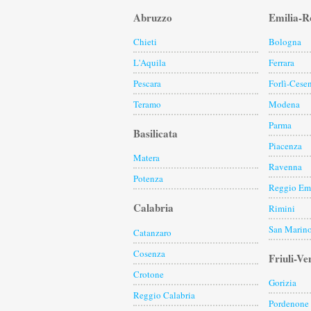
Abruzzo
Emilia-
Chieti
Bologna
L'Aquila
Ferrara
Pescara
Forlì-Cese
Teramo
Modena
Parma
Basilicata
Piacenza
Matera
Ravenna
Potenza
Reggio Emi
Calabria
Rimini
San Marin
Catanzaro
Cosenza
Friuli-Ve
Crotone
Gorizia
Reggio Calabria
Pordenone