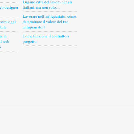
Lugano città del lavoro per gli
eb designer
italiani, ma non solo…
Lavorare nell’antiquariato: come
voro, oggi
determinare il valore del tuo
bile
antiquariato ?
e la
Come funziona il contratto a
ul web
progetto
o