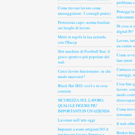
problema c
Come trovare lavoro come
Proteggi la
massaggiatore: 3 consigli pratici
telecamere 
Protezione capo: norma basilare
Di cosa si 
sui luoghi di lavoro
digital Pr?
Metti in regola la tua azienda
Lavoro, tutt
con l'Haccp
un centro 
Slot machine di Football Star: il
Come avvia
gioco sportivo più popolare del
fare errori
web
Cartucce co
Cerco lavoro funzionario: in che
vantaggi, 
modo muoversi?
Cosa fare q
Black Hat SEO: cos’è e in cosa
lavoro: con
consiste
modo costr
SICUREZZA SUL LAVORO,
disoccupaz
QUALI LE FIGURE PIU'
Come trova
IMPORTANTI IN UN'AZIENDA
ristorante
Lavorare nell’arte oggi
Il web offr
Imparare a usare artigiani365.it
Broker fin
per trovare lavoro (Imprese e