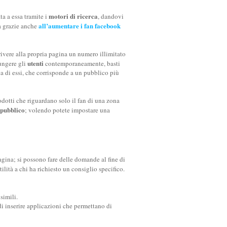
motori di ricerca
ta a essa tramite i
, dandovi
all’aumentare i fan facebook
a grazie anche
rivere alla propria pagina un numero illimitato
utenti
iungere gli
contemporaneamente, basti
ca di essi, che corrisponde a un pubblico più
dotti che riguardano solo il fan di una zona
 pubblico
; volendo potete impostare una
pagina; si possono fare delle domande al fine di
lità a chi ha richiesto un consiglio specifico.
simili.
i inserire applicazioni che permettano di