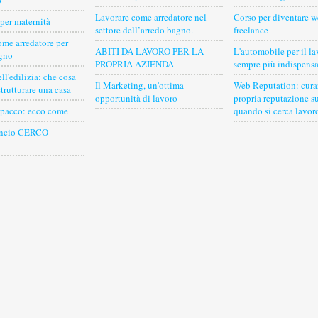
o
Lavorare come arredatore nel
Corso per diventare w
per maternità
settore dell’arredo bagno.
freelance
ome arredatore per
ABITI DA LAVORO PER LA
L'automobile per il la
agno
PROPRIA AZIENDA
sempre più indispensa
ll'edilizia: che cosa
Il Marketing, un'ottima
Web Reputation: curar
strutturare una casa
opportunità di lavoro
propria reputazione s
 pacco: ecco come
quando si cerca lavor
nuncio CERCO