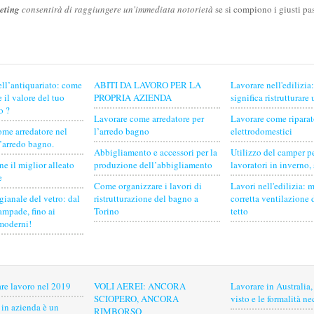
eting
consentirà di raggiungere un'immediata notorietà
se si compiono i giusti pa
ell’antiquariato: come
ABITI DA LAVORO PER LA
Lavorare nell'edilizia
 il valore del tuo
PROPRIA AZIENDA
significa ristrutturare
o ?
Lavorare come arredatore per
Lavorare come riparat
ome arredatore nel
l’arredo bagno
elettrodomestici
l’arredo bagno.
Abbigliamento e accessori per la
Utilizzo del camper pe
e il miglior alleato
produzione dell’abbigliamento
lavoratori in inverno,
e
Come organizzare i lavori di
Lavori nell'edilizia: 
gianale del vetro: dal
ristrutturazione del bagno a
corretta ventilazione 
lampade, fino ai
Torino
tetto
moderni!
re lavoro nel 2019
VOLI AEREI: ANCORA
Lavorare in Australia, 
SCIOPERO, ANCORA
visto e le formalità ne
 in azienda è un
RIMBORSO