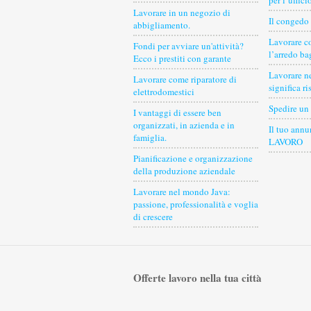
per l’uffici
Lavorare in un negozio di
Il congedo 
abbigliamento.
Lavorare c
Fondi per avviare un'attività?
l’arredo b
Ecco i prestiti con garante
Lavorare ne
Lavorare come riparatore di
significa ri
elettrodomestici
Spedire un
I vantaggi di essere ben
organizzati, in azienda e in
Il tuo an
famiglia.
LAVORO
Pianificazione e organizzazione
della produzione aziendale
Lavorare nel mondo Java:
passione, professionalità e voglia
di crescere
Offerte lavoro nella tua città