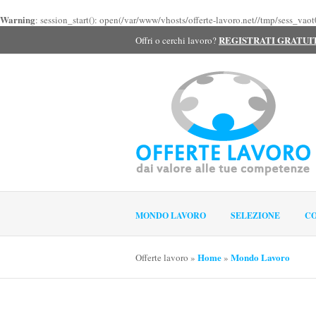
Warning
: session_start(): open(/var/www/vhosts/offerte-lavoro.net//tmp/sess_va
REGISTRATI GRATU
Offri o cerchi lavoro?
MONDO LAVORO
SELEZIONE
CO
Home
Mondo Lavoro
Offerte lavoro
»
»