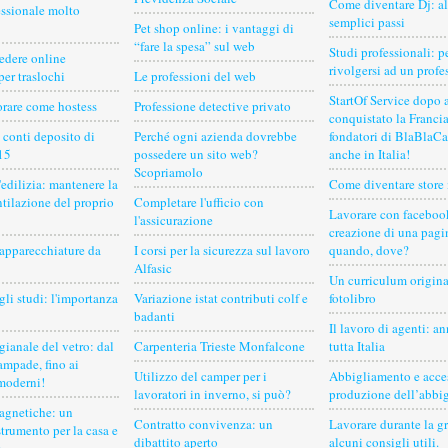
Come diventare Dj: a
essionale molto
semplici passi
Pet shop online: i vantaggi di
“fare la spesa” sul web
Studi professionali: p
edere online
rivolgersi ad un profe
per traslochi
Le professioni del web
StartOf Service dopo 
orare come hostess
Professione detective privato
conquistato la Francia
i conti deposito di
Perché ogni azienda dovrebbe
fondatori di BlaBlaCa
15
possedere un sito web?
anche in Italia!
Scopriamolo
'edilizia: mantenere la
Come diventare store
ntilazione del proprio
Completare l'ufficio con
Lavorare con faceboo
l'assicurazione
creazione di una pagi
 apparecchiature da
I corsi per la sicurezza sul lavoro
quando, dove?
Alfasic
Un curriculum origina
gli studi: l'importanza
Variazione istat contributi colf e
fotolibro
badanti
Il lavoro di agenti: a
gianale del vetro: dal
Carpenteria Trieste Monfalcone
tutta Italia
lampade, fino ai
Utilizzo del camper per i
Abbigliamento e acces
moderni!
lavoratori in inverno, si può?
produzione dell’abbi
gnetiche: un
Contratto convivenza: un
Lavorare durante la g
strumento per la casa e
dibattito aperto
alcuni consigli utili.