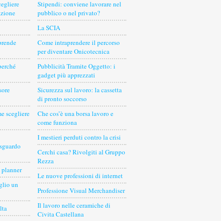
cegliere
Stipendi: conviene lavorare nel
azione
pubblico o nel privato?
La SCIA
prende
Come intraprendere il percorso
per diventare Onicotecnica
perché
Pubblicità Tramite Oggetto: i
gadget più apprezzati
sore
Sicurezza sul lavoro: la cassetta
di pronto soccorso
e scegliere
Che cos’è una borsa lavoro e
come funziona
I mestieri perduti contro la crisi
 sguardo
Cerchi casa? Rivolgiti al Gruppo
Rezza
 planner
Le nuove professioni di internet
glio un
Professione Visual Merchandiser
Il lavoro nelle ceramiche di
lta
Civita Castellana