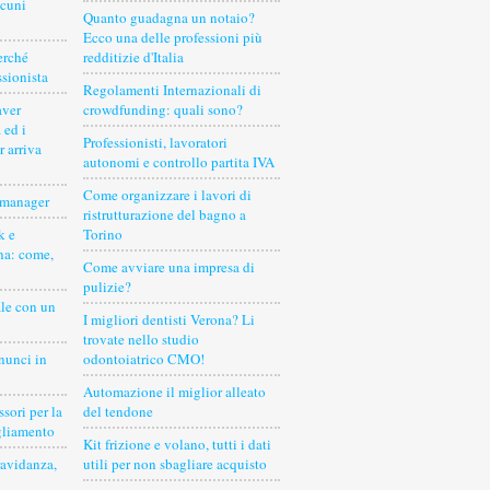
lcuni
Quanto guadagna un notaio?
Ecco una delle professioni più
erché
redditizie d'Italia
ssionista
Regolamenti Internazionali di
aver
crowdfunding: quali sono?
 ed i
Professionisti, lavoratori
r arriva
autonomi e controllo partita IVA
Come organizzare i lavori di
 manager
ristrutturazione del bagno a
k e
Torino
na: come,
Come avviare una impresa di
pulizie?
le con un
I migliori dentisti Verona? Li
trovate nello studio
nnunci in
odontoiatrico CMO!
Automazione il miglior alleato
sori per la
del tendone
gliamento
Kit frizione e volano, tutti i dati
ravidanza,
utili per non sbagliare acquisto