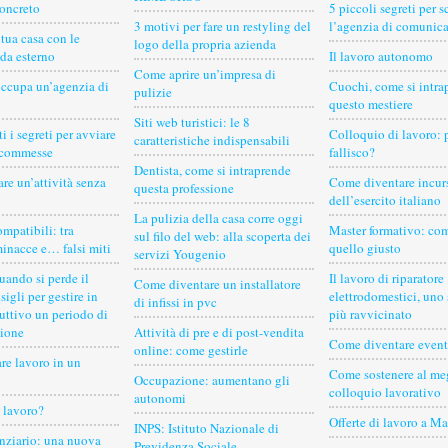
oncreto
5 piccoli segreti per s
3 motivi per fare un restyling del
l’agenzia di comunic
 tua casa con le
logo della propria azienda
da esterno
Il lavoro autonomo
Come aprire un’impresa di
occupa un’agenzia di
Cuochi, come si intra
pulizie
questo mestiere
Siti web turistici: le 8
i i segreti per avviare
Colloquio di lavoro: 
caratteristiche indispensabili
scommesse
fallisco?
Dentista, come si intraprende
re un’attività senza
Come diventare incur
questa professione
dell’esercito italiano
La pulizia della casa corre oggi
mpatibili: tra
Master formativo: com
sul filo del web: alla scoperta dei
minacce e… falsi miti
quello giusto
servizi Yougenio
uando si perde il
Il lavoro di riparatore
Come diventare un installatore
sigli per gestire in
elettrodomestici, uno
di infissi in pvc
uttivo un periodo di
più ravvicinato
ione
Attività di pre e di post-vendita
Come diventare event
online: come gestirle
re lavoro in un
Come sostenere al me
Occupazione: aumentano gli
colloquio lavorativo
autonomi
e lavoro?
Offerte di lavoro a Ma
INPS: Istituto Nazionale di
anziario: una nuova
Previdenza Sociale