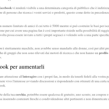
Facebook
vi renderà visibile a una determinata categoria di pubblico che è indirizza
 di persone che ricerca i vostri servizi o prodotti, questo come detto in precedenz
 numero limitato di amici il cui tetto è 5000 mentre si può costruire le basi per isc
one per cui avere una pagina fan è così importante risiede nella possibilità di ragg
olta possa essere inviato a tutti i propri seguaci o volendo solo a una parte specifi
re
è strettamente maschile, non avrebbe senso mandarlo alle donne, così per altri pro
profilo
he di gruppi che non sono rilevati dai motori di ricerca e che non hanno un
o.
book per aumentarli
interagire
re attenzione all'
con i propri fan, in modo da tenerli fedeli alla vostra 
nere vivo l'interesse avviando discussioni e rispondendo con ottenuti di una certa uti
book.
cerchia
rte della tua
, potrebbe essere qualcosa di gratuito, uno sconto, un coupon o 
 inserendo contenuti freschi e condividendone altri pertinenti e non dimenticate d