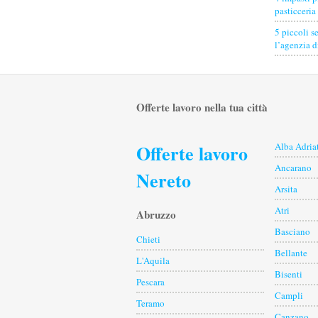
pasticceria
5 piccoli s
l’agenzia 
Offerte lavoro nella tua città
Offerte lavoro
Alba Adria
Ancarano
Nereto
Arsita
Atri
Abruzzo
Basciano
Chieti
Bellante
L'Aquila
Bisenti
Pescara
Campli
Teramo
Canzano