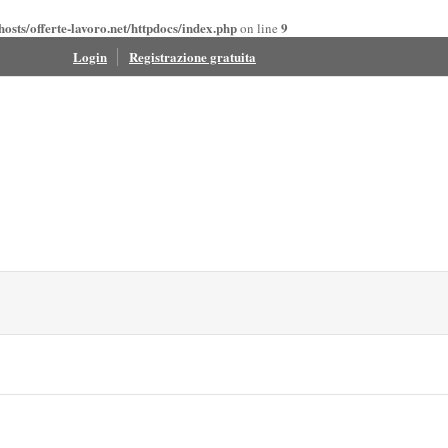
osts/offerte-lavoro.net/httpdocs/index.php
9
on line
Login
Registrazione gratuita