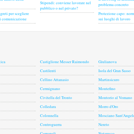
Stipendi: conviene lavorare nel
problema concreto
pubblico o nel privato?
egreti per scegliere
Protezione capo: norm
di comunicazione
sui luoghi di lavoro
tica
Castiglione Messer Raimondo
Giulianova
Castilenti
Isola del Gran Sasso
Cellino Attanasio
Martinsicuro
Cermignano
Montefino
Civitella del Tronto
Montorio al Vomano
Colledara
Morro d'Oro
Colonnella
Mosciano Sant'Angel
Controguerra
Nereto
Corropoli
Notaresco