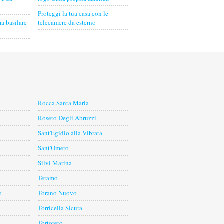
Proteggi la tua casa con le
a basilare
telecamere da esterno
Rocca Santa Maria
Roseto Degli Abruzzi
Sant'Egidio alla Vibrata
Sant'Omero
Silvi Marina
Teramo
o
Torano Nuovo
Torricella Sicura
Tortoreto