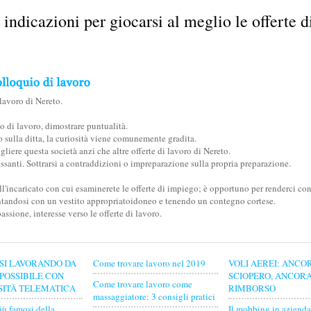
indicazioni per giocarsi al meglio le offerte di
 lavoro di Nereto.
io di lavoro, dimostrare puntualità.
 sulla ditta, la curiosità viene comunemente gradita.
liere questa società anzi che altre offerte di lavoro di Nereto.
ressanti. Sottrarsi a contraddizioni o impreparazione sulla propria preparazione.
ll'incaricato con cui esaminerete le offerte di impiego; è opportuno per renderci con
entandosi con un vestito appropriatoidoneo e tenendo un contegno cortese.
sione, interesse verso le offerte di lavoro.
SI LAVORANDO DA
Come trovare lavoro nel 2019
VOLI AEREI: ANCO
 POSSIBILE CON
SCIOPERO, ANCOR
Come trovare lavoro come
SITÀ TELEMATICA
RIMBORSO
massaggiatore: 3 consigli pratici
iù famosi della
Il mobbing in azienda