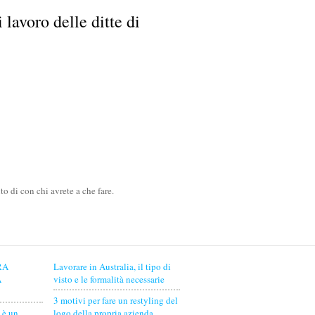
 lavoro delle ditte di
to di con chi avrete a che fare.
RA
Lavorare in Australia, il tipo di
A
visto e le formalità necessarie
3 motivi per fare un restyling del
 è un
logo della propria azienda