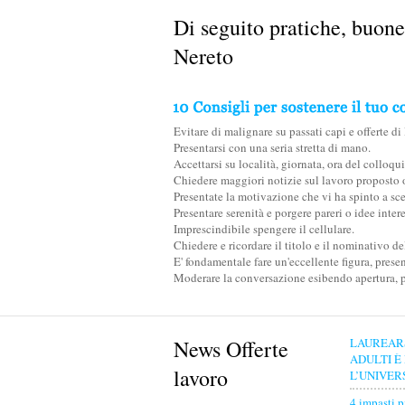
Di seguito pratiche, buone 
Nereto
Evitare di malignare su passati capi e offerte di
Presentarsi con una seria stretta di mano.
Accettarsi su località, giornata, ora del colloqu
Chiedere maggiori notizie sul lavoro proposto o
Presentate la motivazione che vi ha spinto a sceg
Presentare serenità e porgere pareri o idee inte
Imprescindibile spengere il cellulare.
Chiedere e ricordare il titolo e il nominativo de
E' fondamentale fare un'eccellente figura, pres
Moderare la conversazione esibendo apertura, pas
News Offerte
LAUREAR
ADULTI È
lavoro
L’UNIVER
4 impasti p