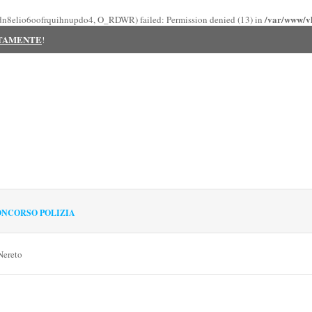
/var/www/vh
bjjdn8elio6oofrquihnupdo4, O_RDWR) failed: Permission denied (13) in
ITAMENTE
!
NCORSO POLIZIA
Nereto