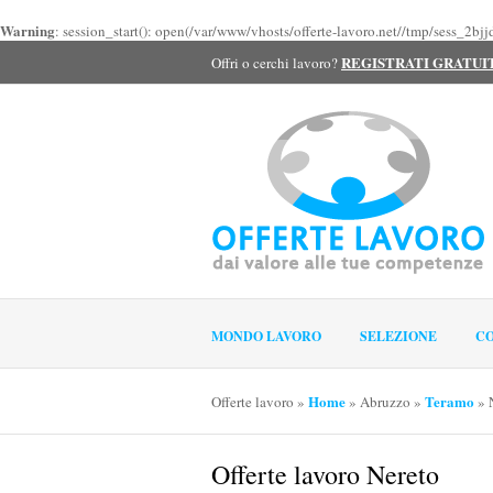
Warning
: session_start(): open(/var/www/vhosts/offerte-lavoro.net//tmp/sess_2
REGISTRATI GRATU
Offri o cerchi lavoro?
MONDO LAVORO
SELEZIONE
CO
Home
Teramo
Offerte lavoro
»
»
Abruzzo
»
»
Offerte lavoro Nereto