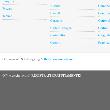
L'Aquila
Bisenti
Colonne
Pescara
Campli
Controgu
Teramo
Canzano
Corropol
Castel Castagna
Cortino
Castellalto
Crognal
Castelli
Fano Ad
Realizzazione siti web
Optimamente Srl - Blogging &
REGISTRATI GRATUITAMENTE
Offri o cerchi lavoro?
!