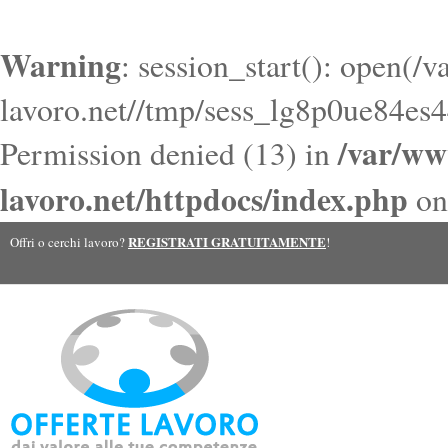
Warning
: session_start(): open(/
lavoro.net//tmp/sess_lg8p0ue84es
/var/ww
Permission denied (13) in
lavoro.net/httpdocs/index.php
on
REGISTRATI GRATUITAMENTE
Offri o cerchi lavoro?
!