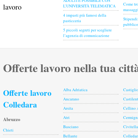
ADULTI È POSSIBILE CON
Come tro
lavoro
L’UNIVERSITÀ TELEMATICA
massaggia
4 impasti più famosi della
Stipendi
pasticceria
pubblico
5 piccoli segreti per scegliere
l’agenzia di comunicazione
Offerte lavoro nella tua citt
Offerte lavoro
Alba Adriatica
Castigl
Ancarano
Castilent
Colledara
Arsita
Cellino 
Atri
Cermign
Abruzzo
Basciano
Civitell
Chieti
Bellante
Colledar