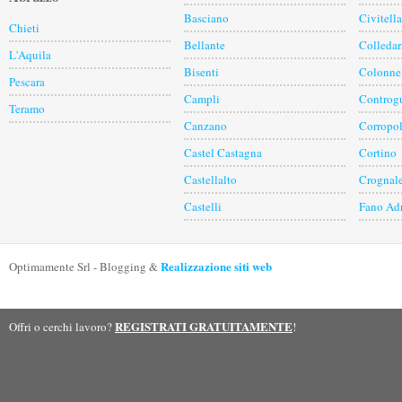
Basciano
Civitell
Chieti
Bellante
Colledar
L'Aquila
Bisenti
Colonne
Pescara
Campli
Controgu
Teramo
Canzano
Corropol
Castel Castagna
Cortino
Castellalto
Crognal
Castelli
Fano Ad
Realizzazione siti web
Optimamente Srl - Blogging &
REGISTRATI GRATUITAMENTE
Offri o cerchi lavoro?
!