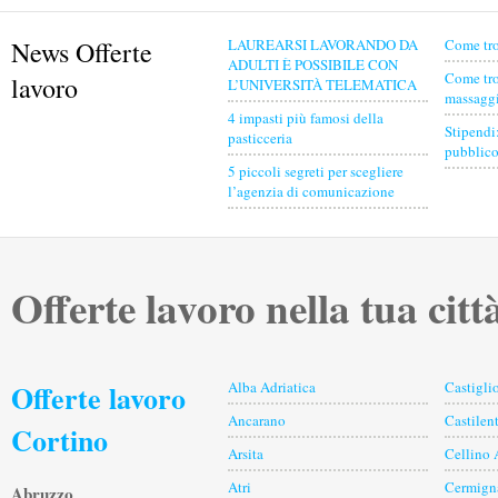
News Offerte
LAUREARSI LAVORANDO DA
Come tro
ADULTI È POSSIBILE CON
Come tro
lavoro
L’UNIVERSITÀ TELEMATICA
massaggia
4 impasti più famosi della
Stipendi
pasticceria
pubblico
5 piccoli segreti per scegliere
l’agenzia di comunicazione
Offerte lavoro nella tua citt
Offerte lavoro
Alba Adriatica
Castigl
Ancarano
Castilent
Cortino
Arsita
Cellino 
Atri
Cermign
Abruzzo