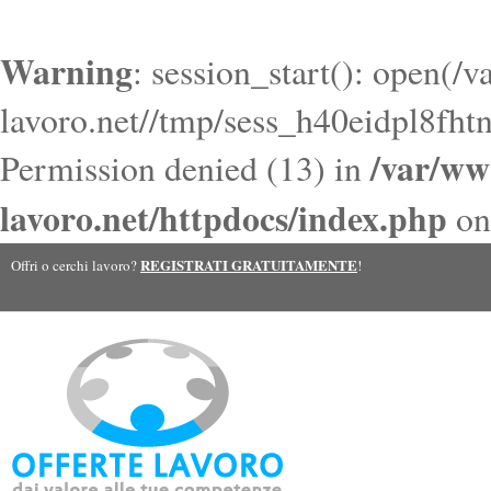
Warning
: session_start(): open(/
lavoro.net//tmp/sess_h40eidpl8fh
/var/ww
Permission denied (13) in
lavoro.net/httpdocs/index.php
on
REGISTRATI GRATUITAMENTE
Offri o cerchi lavoro?
!