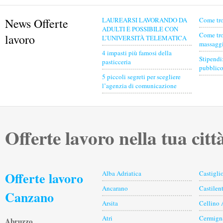
News Offerte
LAUREARSI LAVORANDO DA
Come tro
ADULTI È POSSIBILE CON
Come tro
lavoro
L’UNIVERSITÀ TELEMATICA
massaggia
4 impasti più famosi della
Stipendi
pasticceria
pubblico
5 piccoli segreti per scegliere
l’agenzia di comunicazione
Offerte lavoro nella tua citt
Offerte lavoro
Alba Adriatica
Castigl
Ancarano
Castilent
Canzano
Arsita
Cellino 
Atri
Cermign
Abruzzo