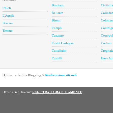
Basciano
Civitell
Chieti
Bellante
Colledar
L'Aquila
Bisenti
Colonne
Pescara
Campli
Controgu
Teramo
Canzano
Corropol
Castel Castagna
Cortino
Castellalto
Crognal
Castelli
Fano Ad
Realizzazione siti web
Optimamente Srl - Blogging &
REGISTRATI GRATUITAMENTE
Offri o cerchi lavoro?
!