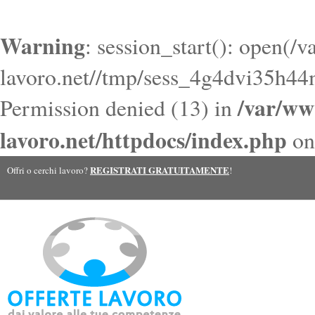
Warning
: session_start(): open(/
lavoro.net//tmp/sess_4g4dvi35h
/var/ww
Permission denied (13) in
lavoro.net/httpdocs/index.php
on
REGISTRATI GRATUITAMENTE
Offri o cerchi lavoro?
!