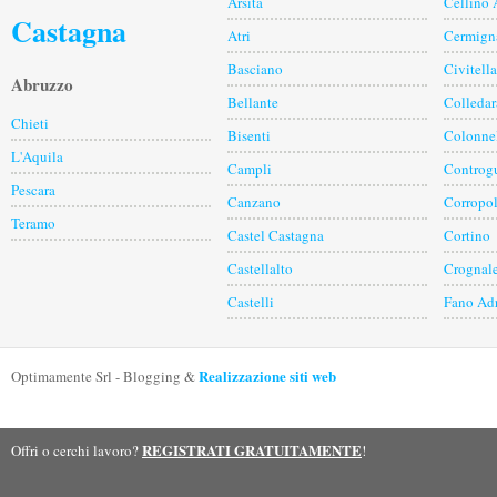
Arsita
Cellino 
Castagna
Atri
Cermign
Basciano
Civitell
Abruzzo
Bellante
Colledar
Chieti
Bisenti
Colonne
L'Aquila
Campli
Controgu
Pescara
Canzano
Corropol
Teramo
Castel Castagna
Cortino
Castellalto
Crognal
Castelli
Fano Ad
Realizzazione siti web
Optimamente Srl - Blogging &
REGISTRATI GRATUITAMENTE
Offri o cerchi lavoro?
!