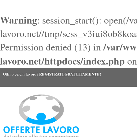
Warning
: session_start(): open(/
lavoro.net//tmp/sess_v3iui8ob8k
/var/ww
Permission denied (13) in
lavoro.net/httpdocs/index.php
on
REGISTRATI GRATUITAMENTE
Offri o cerchi lavoro?
!