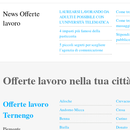
News Offerte
LAUREARSI LAVORANDO DA
Come tro
ADULTI È POSSIBILE CON
Come tro
lavoro
L’UNIVERSITÀ TELEMATICA
massaggia
4 impasti più famosi della
Stipendi
pasticceria
pubblico
5 piccoli segreti per scegliere
l’agenzia di comunicazione
Offerte lavoro nella tua citt
Offerte lavoro
Ailoche
Crevacu
Andorno Micca
Crosa
Ternengo
Benna
Curino
Biella
Donato
Piemonte