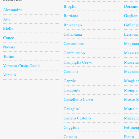
Bioglio
Dorzano
Alessandria
Borriana
Gagliani
Asti
Brusnengo
Giffleng
Biella
Callabiana
Lessona
Cuneo
Camandona
Magnan
Novara
Camburzano
Massazz
Torino
Campiglia Cervo
Massera
Verbano-Cusio-Ossola
Candelo
Mezzana
Vercelli
Caprile
Miaglia
Casapinta
Mongra
Castelletto Cervo
Mosso S
Cavaglia'
Mottalci
Cerreto Castello
Muzzan
Coggiola
Pettinen
Cossato
Piatto