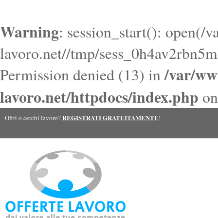
Warning
: session_start(): open(/
lavoro.net//tmp/sess_0h4av2rbn5
/var/ww
Permission denied (13) in
lavoro.net/httpdocs/index.php
on
REGISTRATI GRATUITAMENTE
Offri o cerchi lavoro?
!