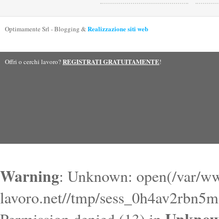
Realizzazione siti web
Optimamente Srl - Blogging &
REGISTRATI GRATUITAMENTE
Offri o cerchi lavoro?
!
Warning
: Unknown: open(/var/ww
lavoro.net//tmp/sess_0h4av2rbn5