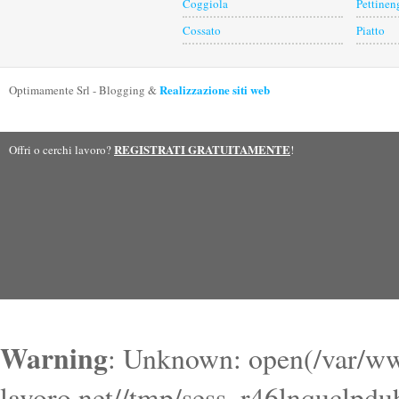
Coggiola
Pettinen
Cossato
Piatto
Realizzazione siti web
Optimamente Srl - Blogging &
REGISTRATI GRATUITAMENTE
Offri o cerchi lavoro?
!
Warning
: Unknown: open(/var/ww
lavoro.net//tmp/sess_r46lnquclpd