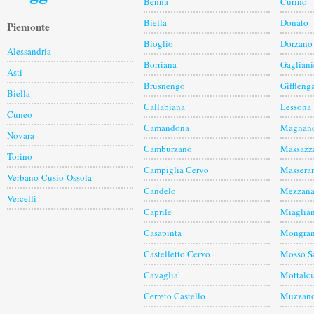
Benna
Curino
Biella
Donato
Piemonte
Bioglio
Dorzano
Alessandria
Borriana
Gagliani
Asti
Brusnengo
Giffleng
Biella
Callabiana
Lessona
Cuneo
Camandona
Magnan
Novara
Camburzano
Massazz
Torino
Campiglia Cervo
Massera
Verbano-Cusio-Ossola
Candelo
Mezzana
Vercelli
Caprile
Miaglia
Casapinta
Mongra
Castelletto Cervo
Mosso S
Cavaglia'
Mottalci
Cerreto Castello
Muzzan