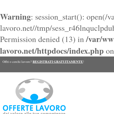
Warning
: session_start(): open(/
lavoro.net//tmp/sess_r46lnquclpd
/var/ww
Permission denied (13) in
lavoro.net/httpdocs/index.php
on
REGISTRATI GRATUITAMENTE
Offri o cerchi lavoro?
!