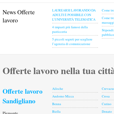
News Offerte
LAUREARSI LAVORANDO DA
Come tro
ADULTI È POSSIBILE CON
Come tro
lavoro
L’UNIVERSITÀ TELEMATICA
massaggia
4 impasti più famosi della
Stipendi
pasticceria
pubblico
5 piccoli segreti per scegliere
l’agenzia di comunicazione
Offerte lavoro nella tua citt
Offerte lavoro
Ailoche
Crevacu
Andorno Micca
Crosa
Sandigliano
Benna
Curino
Biella
Donato
Piemonte