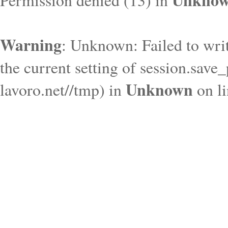
Unkno
Permission denied (13) in
Warning
: Unknown: Failed to write
the current setting of session.save
Unknown
lavoro.net//tmp) in
on l