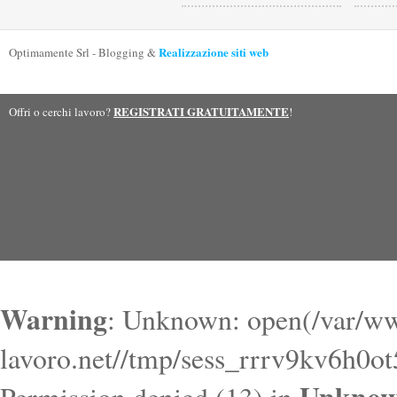
Realizzazione siti web
Optimamente Srl - Blogging &
REGISTRATI GRATUITAMENTE
Offri o cerchi lavoro?
!
Warning
: Unknown: open(/var/ww
lavoro.net//tmp/sess_rrrv9kv6h0