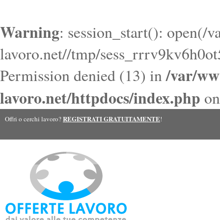
Warning
: session_start(): open(/
lavoro.net//tmp/sess_rrrv9kv6h0
/var/ww
Permission denied (13) in
lavoro.net/httpdocs/index.php
on
REGISTRATI GRATUITAMENTE
Offri o cerchi lavoro?
!