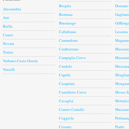
Bioglio
Dorzano
Alessandria
Borriana
Gagliani
Asti
Brusnengo
Giffleng
Biella
Callabiana
Lessona
Cuneo
Camandona
Magnan
Novara
Camburzano
Massazz
Torino
Campiglia Cervo
Massera
Verbano-Cusio-Ossola
Candelo
Mezzana
Vercelli
Caprile
Miaglia
Casapinta
Mongra
Castelletto Cervo
Mosso S
Cavaglia'
Mottalci
Cerreto Castello
Muzzan
Coggiola
Pettinen
Cossato
Piatto