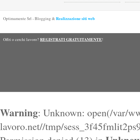
Realizzazione siti web
Optimamente Srl - Blogging &
REGISTRATI GRATUITAMENTE
Offri o cerchi lavoro?
!
Warning
: Unknown: open(/var/ww
lavoro.net//tmp/sess_3f45fmlit2