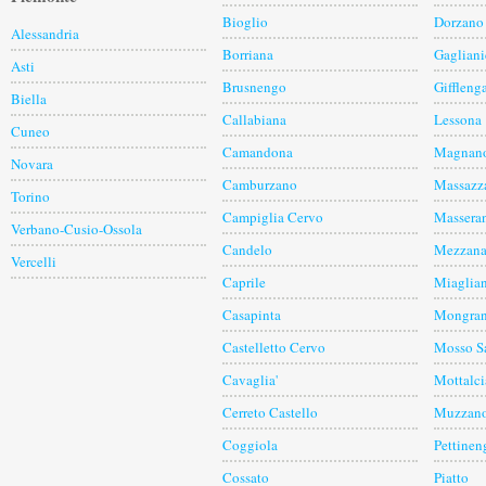
Bioglio
Dorzano
Alessandria
Borriana
Gagliani
Asti
Brusnengo
Giffleng
Biella
Callabiana
Lessona
Cuneo
Camandona
Magnan
Novara
Camburzano
Massazz
Torino
Campiglia Cervo
Massera
Verbano-Cusio-Ossola
Candelo
Mezzana
Vercelli
Caprile
Miaglia
Casapinta
Mongra
Castelletto Cervo
Mosso S
Cavaglia'
Mottalci
Cerreto Castello
Muzzan
Coggiola
Pettinen
Cossato
Piatto