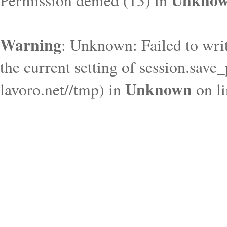
Unkno
Permission denied (13) in
Warning
: Unknown: Failed to write
the current setting of session.save
Unknown
lavoro.net//tmp) in
on l