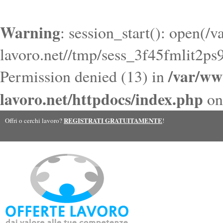
Warning
: session_start(): open(/
lavoro.net//tmp/sess_3f45fmlit2
/var/ww
Permission denied (13) in
lavoro.net/httpdocs/index.php
on
REGISTRATI GRATUITAMENTE
Offri o cerchi lavoro?
!