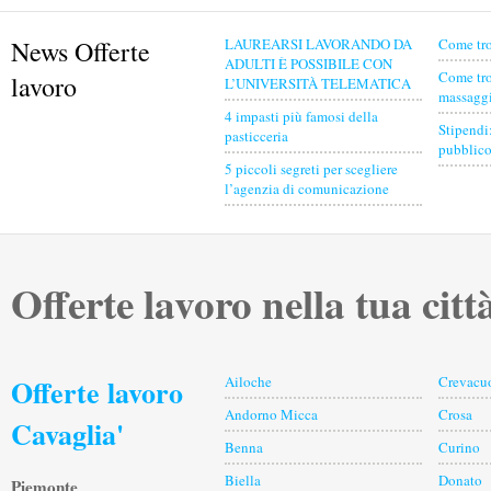
News Offerte
LAUREARSI LAVORANDO DA
Come tro
ADULTI È POSSIBILE CON
Come tro
lavoro
L’UNIVERSITÀ TELEMATICA
massaggia
4 impasti più famosi della
Stipendi
pasticceria
pubblico
5 piccoli segreti per scegliere
l’agenzia di comunicazione
Offerte lavoro nella tua citt
Offerte lavoro
Ailoche
Crevacu
Andorno Micca
Crosa
Cavaglia'
Benna
Curino
Biella
Donato
Piemonte