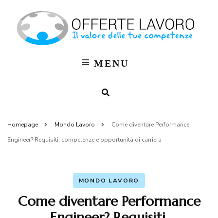
Of
OFF
LAV
La
MENU
Bl
M
Homepage
Mondo Lavoro
Come diventare Performance
Engineer? Requisiti, competenze e opportunità di carriera
MONDO LAVORO
Come diventare Performance
Engineer? Requisiti,