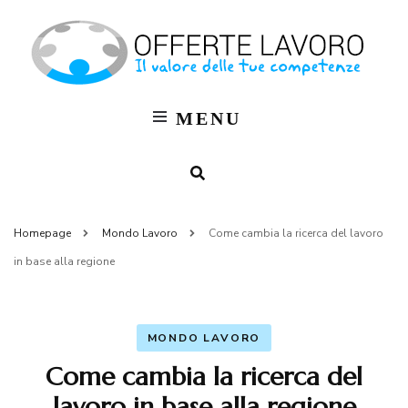
Of
OFF
LAV
La
MENU
Bl
M
Homepage
Mondo Lavoro
Come cambia la ricerca del lavoro
in base alla regione
MONDO LAVORO
Come cambia la ricerca del
lavoro in base alla regione