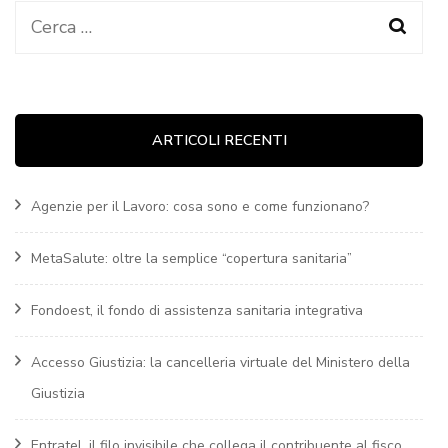
Ricerca
per:
ARTICOLI RECENTI
Agenzie per il Lavoro: cosa sono e come funzionano?
MetaSalute: oltre la semplice “copertura sanitaria”
Fondoest, il fondo di assistenza sanitaria integrativa
Accesso Giustizia: la cancelleria virtuale del Ministero della
Giustizia
Entratel, il filo invisibile che collega il contribuente al fisco