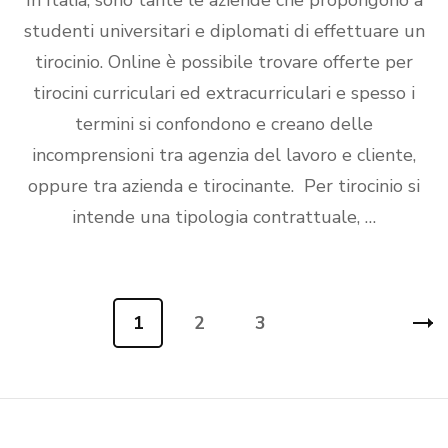
In Italia, sono tante le aziende che propongono a
studenti universitari e diplomati di effettuare un
tirocinio. Online è possibile trovare offerte per
tirocini curriculari ed extracurriculari e spesso i
termini si confondono e creano delle
incomprensioni tra agenzia del lavoro e cliente,
oppure tra azienda e tirocinante. Per tirocinio si
intende una tipologia contrattuale, …
Navigazione
1
2
3
Pagina
Pagina
Pagina
articoli