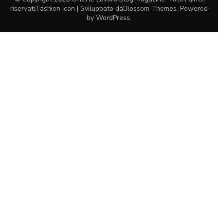
riservati.
Fashion Icon | Sviluppato da
Blossom Themes
. Powered
by
WordPress
.