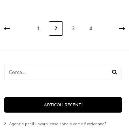
Navigazione
1
2
3
4
Pagina
Pagina
Pagina
Pagina
articoli
Ricerca
per:
ARTICOLI RECENTI
Agenzie per il Lavoro: cosa sono e come funzionano?