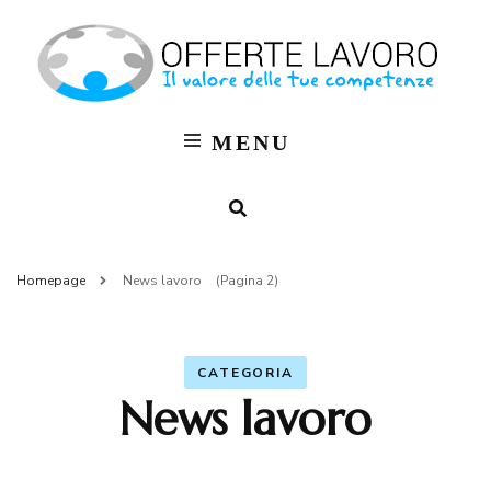
Of
OFF
LAV
La
MENU
Bl
M
Homepage
News lavoro
(Pagina 2)
CATEGORIA
News lavoro