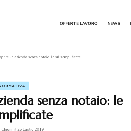
OFFERTE LAVORO
NEWS
ferte Lavoro Blog Magazine
RTE LAVORO
prire un’azienda senza notaio: le srl semplificate
NORMATIVA
ienda senza notaio: le
emplificate
 Chioni
il
25 Luglio 2019