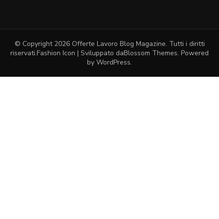
© Copyright 2026
Offerte Lavoro Blog Magazine
. Tutti i diritti
riservati.
Fashion Icon | Sviluppato da
Blossom Themes
. Powered
by
WordPress
.