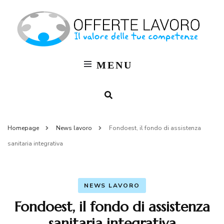
Of
OFF
LAV
La
MENU
Bl
M
Homepage
News lavoro
Fondoest, il fondo di assistenza
sanitaria integrativa
NEWS LAVORO
Fondoest, il fondo di assistenza
sanitaria integrativa