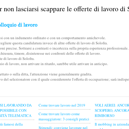
 non lasciarsi scappare le offerte di lavoro di 
ndosi con un indumento ordinato e con un comportamento amichevole.
egliere questa candidatura invece di altre offerte di lavoro di Solofra.
oni precise. Sottrarsi a contrasti o incertezza sulla propria esperienza professionale.
iusura, timore, disinteresse nei confronti delle offerte di lavoro.
e di lavoro di Solofra.
io di lavoro, non arrivare in ritardo, sarebbe utile arrivare in anticipo.
tato o sulla ditta, l'attenzione viene generalmente gradita.
vo del selezionatore con il quale considererete l'offerta di occupazione; sarà indis
SI LAVORANDO DA
Come trovare lavoro nel 2019
VOLI AEREI: ANCO
 POSSIBILE CON
SCIOPERO, ANCOR
Come trovare lavoro come
SITÀ TELEMATICA
RIMBORSO
massaggiatore: 3 consigli pratici
iù famosi della
Il mobbing in azienda
Stipendi: conviene lavorare nel