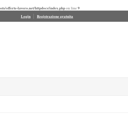
ts/offerte-lavoro.net/httpdocs/index.php
9
on line
Login
Registrazione gratuita