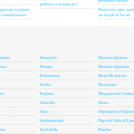
problema concreto
pubblico o nel privato?
egreti per scegliere
Protezione capo: norm
di comunicazione
sui luoghi di lavoro
Sabato
Domicella
Montoro Inferiore
rpina
Flumeri
Montoro Superiore
Fontanarosa
Morra De Sanctis
Forino
Moschiano
ino
Frigento
Mugnano del Cardina
Gesualdo
Nusco
Greci
Ospedaletto d'Alpino
Grottaminarda
Pago del Vallo di Lau
pino
Grottolella
Parolise