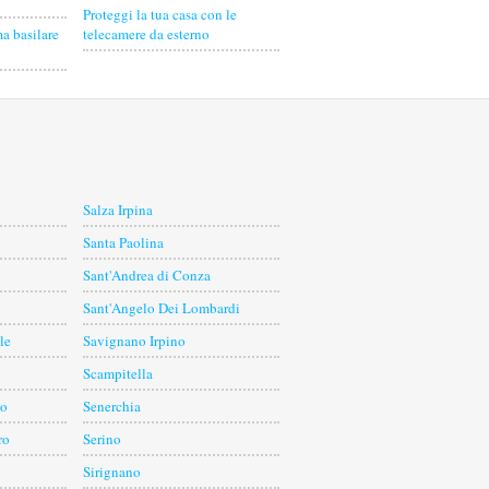
Proteggi la tua casa con le
a basilare
telecamere da esterno
Salza Irpina
Santa Paolina
Sant'Andrea di Conza
Sant'Angelo Dei Lombardi
le
Savignano Irpino
Scampitella
lo
Senerchia
ro
Serino
Sirignano