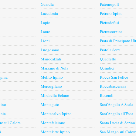
Guardia
Paternopoli
Lacedonia
Petruro Irpino
Lapio
Pietradefusi
Lauro
Pietrastornina
Lioni
Prata di Principato Ul
Luogosano
Pratola Serra
Manocalzati
Quadrelle
Marzano di Nola
Quindici
rpina
Melito Irpino
Rocca San Felice
Mercogliano
Roccabascerana
Mirabella Eclano
Rotondi
pino
Montaguto
Sant'Angelo A Scala
onia
Montecalvo Irpino
Sant'Angelo all'Esca
re sul Calore
Montefalcione
Santa Lucia di Serino
i
Monteforte Irpino
San Mango sul Calor