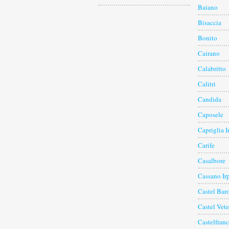
Baiano
Bisaccia
Bonito
Cairano
Calabritto
Calitri
Candida
Caposele
Capriglia I
Carife
Casalbore
Cassano Ir
Castel Bar
Castel Vete
Castelfranc