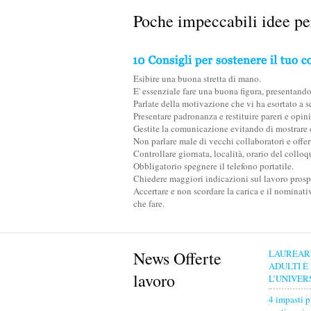
Poche impeccabili idee per
Esibire una buona stretta di mano.
E' essenziale fare una buona figura, presenta
Parlate della motivazione che vi ha esortato a sc
Presentare padronanza e restituire pareri e opini
Gestite la comunicazione evitando di mostrare ch
Non parlare male di vecchi collaboratori e offert
Controllare giornata, località, orario del colloqu
Obbligatorio spegnere il telefono portatile.
Chiedere maggiori indicazioni sul lavoro prospet
Accertare e non scordare la carica e il nominati
che fare.
News Offerte
LAUREAR
ADULTI È
lavoro
L’UNIVER
4 impasti p