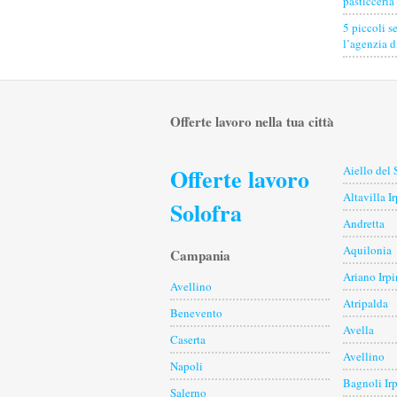
pasticceria
5 piccoli s
l’agenzia 
Offerte lavoro nella tua città
Offerte lavoro
Aiello del 
Altavilla I
Solofra
Andretta
Aquilonia
Campania
Ariano Irp
Avellino
Atripalda
Benevento
Avella
Caserta
Avellino
Napoli
Bagnoli Ir
Salerno