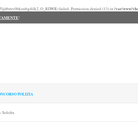
/var/www/vhos
ltl5ljd6rtrv0bkoubgdilk2, O_RDWR) failed: Permission denied (13) in
ITAMENTE
!
NCORSO POLIZIA
»
Solofra