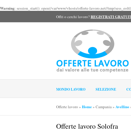
Warning
: session_start(): open(/var/www/vhosts/offerte-lavoro.net//tmp/sess_eo
REGISTRATI GRATU
Offri o cerchi lavoro?
MONDO LAVORO
SELEZIONE
CO
Home
Avellino
Offerte lavoro
»
»
Campania
»
Offerte lavoro Solofra