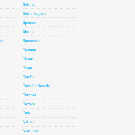
Solofra
Sorbo Serpico
Sperone
Sturno
tra
Summonte
Taurano
Taurasi
Teora
Torella
Torre Le Nocelle
Torrioni
Trevico
Tufo
Vallata
e
Venticano