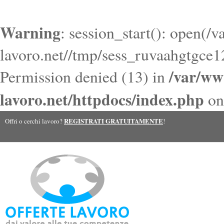
Warning
: session_start(): open(/
lavoro.net//tmp/sess_ruvaahgtgce
/var/ww
Permission denied (13) in
lavoro.net/httpdocs/index.php
on
REGISTRATI GRATUITAMENTE
Offri o cerchi lavoro?
!