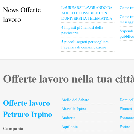
News Offerte
LAUREARSI LAVORANDO DA
Come tro
ADULTI È POSSIBILE CON
Come tro
lavoro
L’UNIVERSITÀ TELEMATICA
massaggia
4 impasti più famosi della
Stipendi
pasticceria
pubblico
5 piccoli segreti per scegliere
l’agenzia di comunicazione
Offerte lavoro nella tua citt
Offerte lavoro
Aiello del Sabato
Domicel
Altavilla Irpina
Flumeri
Petruro Irpino
Andretta
Fontanar
Aquilonia
Forino
Campania