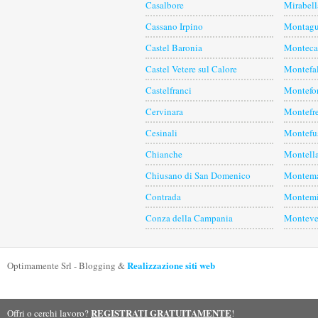
Casalbore
Mirabell
Cassano Irpino
Montagu
Castel Baronia
Montecal
Castel Vetere sul Calore
Montefa
Castelfranci
Montefor
Cervinara
Montefr
Cesinali
Montefu
Chianche
Montell
Chiusano di San Domenico
Montem
Contrada
Montemi
Conza della Campania
Monteve
Realizzazione siti web
Optimamente Srl - Blogging &
REGISTRATI GRATUITAMENTE
Offri o cerchi lavoro?
!