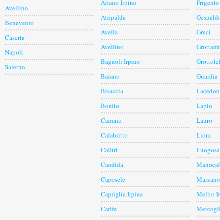
Ariano Irpino
Frigento
Avellino
Atripalda
Gesuald
Benevento
Avella
Greci
Caserta
Avellino
Grottami
Napoli
Bagnoli Irpino
Grottole
Salerno
Baiano
Guardia
Bisaccia
Lacedon
Bonito
Lapio
Cairano
Lauro
Calabritto
Lioni
Calitri
Luogosa
Candida
Manocal
Caposele
Marzano
Capriglia Irpina
Melito I
Carife
Mercogl