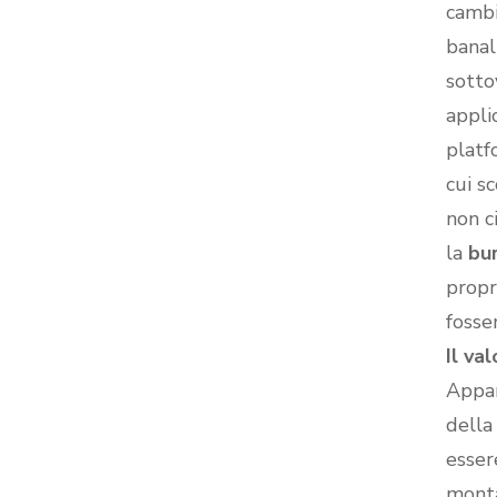
cambi
banal
sotto
appli
platf
cui s
non c
la
bu
propr
fosse
Il va
Appar
dell
esser
monta