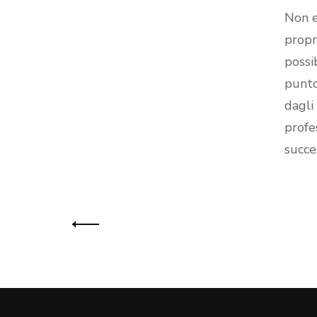
Non e
propr
possi
punto
dagli
profe
succe
Navigazione
articoli