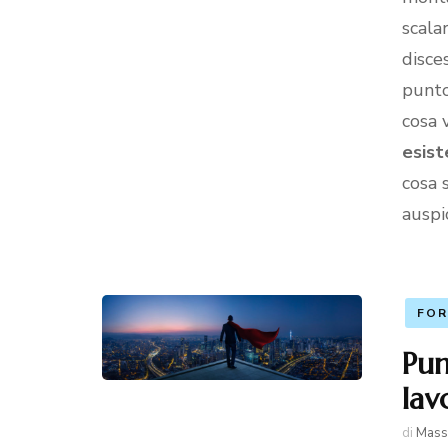
scalar
disce
punto 
cosa 
esist
cosa 
auspic
FOR
Pun
lav
di
Mass