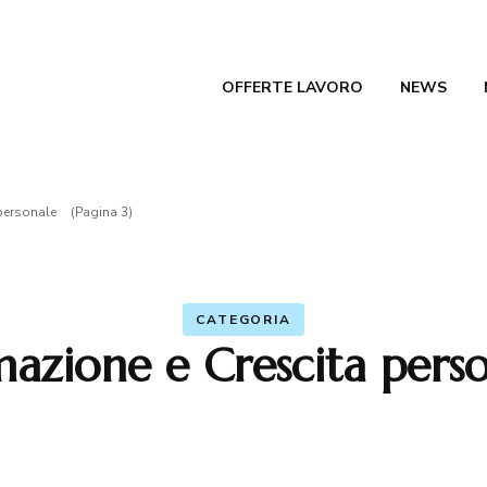
OFFERTE LAVORO
NEWS
ferte Lavoro Blog Magazine
RTE LAVORO
personale
(Pagina 3)
CATEGORIA
azione e Crescita pers