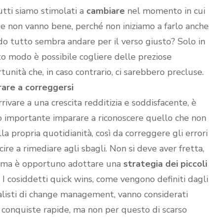
utti siamo stimolati a
cambiare
nel momento in cui
se non vanno bene, perché non iniziamo a farlo anche
o tutto sembra andare per il verso giusto? Solo in
o modo è possibile cogliere delle preziose
tunità che, in caso contrario, ci sarebbero precluse.
are a correggersi
rrivare a una crescita redditizia e soddisfacente, è
 importante imparare a riconoscere quello che non
lla propria quotidianità, così da correggere gli errori
cire a rimediare agli sbagli. Non si deve aver fretta,
 ma è opportuno adottare una
strategia dei piccoli
. I cosiddetti quick wins, come vengono definiti dagli
alisti di change management, vanno considerati
conquiste rapide, ma non per questo di scarso