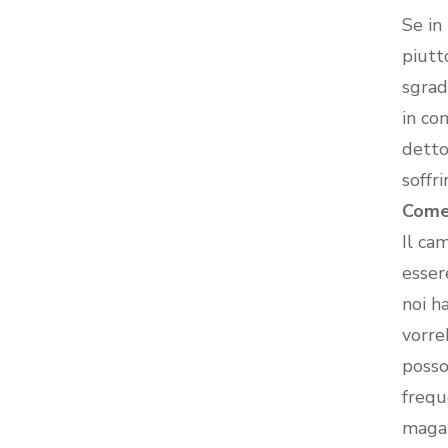
Se in
piutt
sgrad
in co
detto
soffri
Come
Il ca
esser
noi h
vorr
posso
frequ
magar