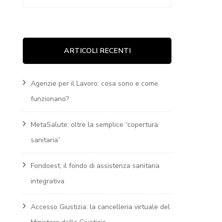
per:
ARTICOLI RECENTI
Agenzie per il Lavoro: cosa sono e come
funzionano?
MetaSalute: oltre la semplice “copertura
sanitaria”
Fondoest, il fondo di assistenza sanitaria
integrativa
Accesso Giustizia: la cancelleria virtuale del