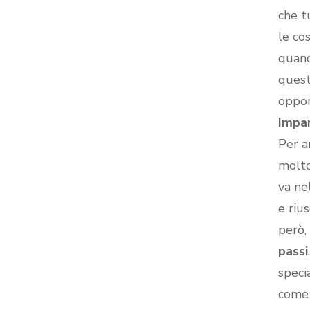
che t
le co
quand
quest
oppor
Impar
Per a
molto
va ne
e rius
però,
passi
speci
come 