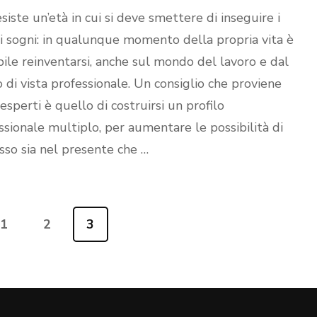
siste un’età in cui si deve smettere di inseguire i
i sogni: in qualunque momento della propria vita è
bile reinventarsi, anche sul mondo del lavoro e dal
 di vista professionale. Un consiglio che proviene
 esperti è quello di costruirsi un profilo
ssionale multiplo, per aumentare le possibilità di
sso sia nel presente che …
1
2
3
Pagina
Pagina
Pagina