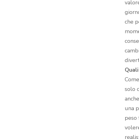
valore
giorn
che p
momen
conse
cambi
diver
Quali
Come 
solo 
anche
una p
peso 
voler
reali