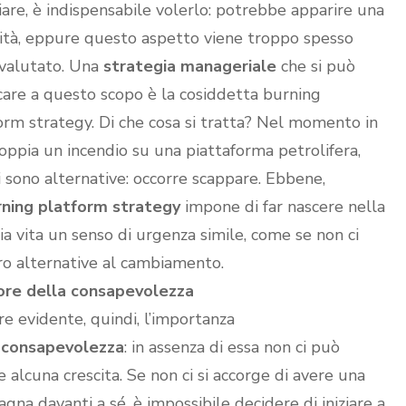
are, è indispensabile volerlo: potrebbe apparire una
ità, eppure questo aspetto viene troppo spesso
valutato. Una
strategia manageriale
che si può
care a questo scopo è la cosiddetta burning
orm strategy. Di che cosa si tratta? Nel momento in
coppia un incendio su una piattaforma petrolifera,
i sono alternative: occorre scappare. Ebbene,
rning platform strategy
impone di far nascere nella
ia vita un senso di urgenza simile, come se non ci
ro alternative al cambiamento.
lore della consapevolezza
e evidente, quindi, l’importanza
a
consapevolezza
: in assenza di essa non ci può
e alcuna crescita. Se non ci si accorge di avere una
gna davanti a sé, è impossibile decidere di iniziare a