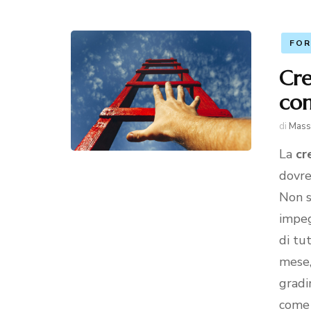
FOR
Cre
com
di
Mass
La
cr
dovre
Non si
impeg
di tut
mese,
gradi
come 